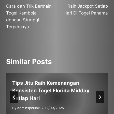
Cara dan Trik Bermain
Raih Jackpot Setiap
navigation
Togel Kamboja
Hari Di Togel Panama
dengan Strategi
Terpercaya
Similar Posts
Tips Jitu Raih Kemenangan
Konsisten Togel Florida Midday
Setiap Hari
By
adminspelunk
12/03/2025