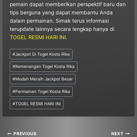
pemain dapat memberikan perspektif baru dan
tips berguna yang dapat membantu Anda
dalam permainan. Simak terus informasi
terupdate lainnya secara lengkap hanya di
TOGEL RESMI HARI INI
.
Post
#
Jackpot Di Togel Kosta Rika
Tags:
#
Kemenangan Togel Kosta Rika
#
Mudah Meraih Jackpot Besar
#
Permainan Togel Kosta Rika
#
TOGEL RESMI HARI INI
Post
PREVIOUS
NEXT