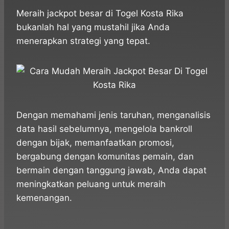
h
a
e
k
e
i
a
c
s
y
l
n
Meraih jackpot besar di Togel Kosta Rika
t
e
s
p
e
e
bukanlah hal yang mustahil jika Anda
s
b
e
e
g
menerapkan strategi yang tepat.
A
o
n
r
p
o
g
a
p
k
e
m
r
Dengan memahami jenis taruhan, menganalisis
data hasil sebelumnya, mengelola bankroll
dengan bijak, memanfaatkan promosi,
bergabung dengan komunitas pemain, dan
bermain dengan tanggung jawab, Anda dapat
meningkatkan peluang untuk meraih
kemenangan.