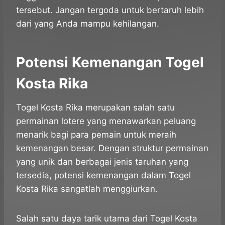
tersebut. Jangan tergoda untuk bertaruh lebih
dari yang Anda mampu kehilangan.
Potensi Kemenangan Togel
Kosta Rika
Togel Kosta Rika merupakan salah satu
permainan lotere yang menawarkan peluang
menarik bagi para pemain untuk meraih
kemenangan besar. Dengan struktur permainan
yang unik dan berbagai jenis taruhan yang
tersedia, potensi kemenangan dalam Togel
Kosta Rika sangatlah menggiurkan.
Salah satu daya tarik utama dari Togel Kosta