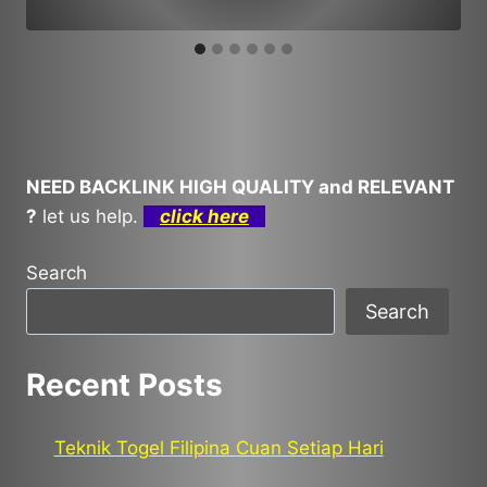
NEED BACKLINK HIGH QUALITY and RELEVANT
?
let us help.
click here
Search
Search
Recent Posts
Teknik Togel Filipina Cuan Setiap Hari