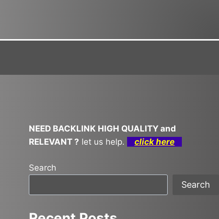
NEED BACKLINK HIGH QUALITY and
RELEVANT ?
let us help.
click here
Search
Search
Recent Posts