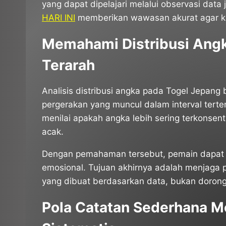
yang dapat dipelajari melalui observasi data 
HARI INI
memberikan wawasan akurat agar k
Memahami Distribusi An
Terarah
Analisis distribusi angka pada Togel Jepan
pergerakan yang muncul dalam interval ter
menilai apakah angka lebih sering terkonsen
acak.
Dengan pemahaman tersebut, pemain dapat 
emosional. Tujuan akhirnya adalah menjaga p
yang dibuat berdasarkan data, bukan dorong
Pola Catatan Sederhana M