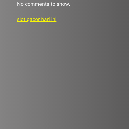
No comments to show.
slot gacor hari ini