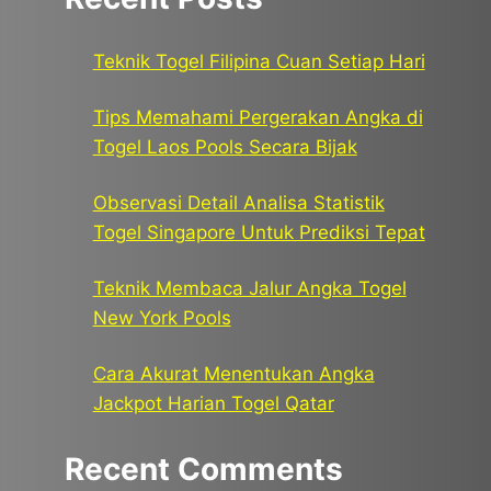
Teknik Togel Filipina Cuan Setiap Hari
Tips Memahami Pergerakan Angka di
Togel Laos Pools Secara Bijak
Observasi Detail Analisa Statistik
Togel Singapore Untuk Prediksi Tepat
Teknik Membaca Jalur Angka Togel
New York Pools
Cara Akurat Menentukan Angka
Jackpot Harian Togel Qatar
Recent Comments