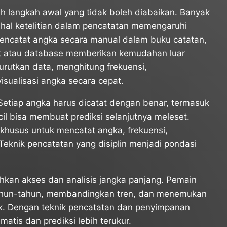
h langkah awal yang tidak boleh diabaikan. Banyak
hal ketelitian dalam pencatatan memengaruhi
 mencatat angka secara manual dalam buku catatan,
eet atau database memberikan kemudahan luar
urutkan data, menghitung frekuensi,
sualisasi angka secara cepat.
 Setiap angka harus dicatat dengan benar, termasuk
cil bisa membuat prediksi selanjutnya meleset.
khusus untuk mencatat angka, frekuensi,
Teknik pencatatan yang disiplin menjadi pondasi
hkan akses dan analisis jangka panjang. Pemain
tahun-tahun, membandingkan tren, dan menemukan
dek. Dengan teknik pencatatan dan penyimpanan
matis dan prediksi lebih terukur.