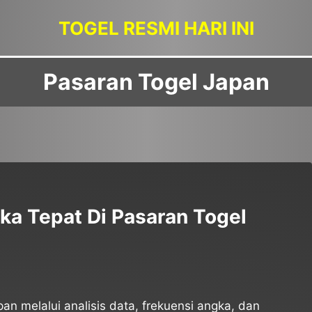
TOGEL RESMI HARI INI
Pasaran Togel Japan
a Tepat Di Pasaran Togel
pan melalui analisis data, frekuensi angka, dan