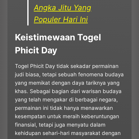
Angka Jitu Yang
Populer Hari Ini
Keistimewaan Togel
Phicit Day
Togel Phicit Day tidak sekadar permainan
judi biasa, tetapi sebuah fenomena budaya
yang memikat dengan daya tariknya yang
khas. Sebagai bagian dari warisan budaya
yang telah mengakar di berbagai negara,
permainan ini tidak hanya menawarkan
kesempatan untuk meraih keberuntungan
finansial, tetapi juga menyatu dalam
kehidupan sehari-hari masyarakat dengan