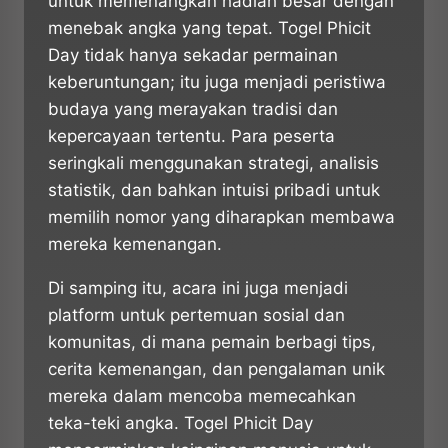
untuk memenangkan hadiah besar dengan
menebak angka yang tepat. Togel Phicit
Day tidak hanya sekadar permainan
keberuntungan; itu juga menjadi peristiwa
budaya yang merayakan tradisi dan
kepercayaan tertentu. Para peserta
seringkali menggunakan strategi, analisis
statistik, dan bahkan intuisi pribadi untuk
memilih nomor yang diharapkan membawa
mereka kemenangan.
Di samping itu, acara ini juga menjadi
platform untuk pertemuan sosial dan
komunitas, di mana pemain berbagi tips,
cerita kemenangan, dan pengalaman unik
mereka dalam mencoba memecahkan
teka-teki angka. Togel Phicit Day