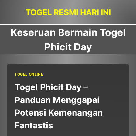
Skip
TOGEL RESMI HARI INI
to
content
Keseruan Bermain Togel
Phicit Day
TOGEL ONLINE
Togel Phicit Day –
Panduan Menggapai
Potensi Kemenangan
Fantastis