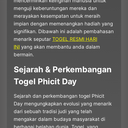
mencerminkan keinginan manusia untuk
menguji keberuntungan mereka dan
merayakan kesempatan untuk meraih
impian dengan memenangkan hadiah yang
signifikan. Dibawah ini adalah pembahasan
menarik seputar
TOGEL RESMI HARI
INI
yang akan membantu anda dalam
bermain.
Sejarah & Perkembangan
Togel Phicit Day
Sejarah dan perkembangan togel Phicit
Day mengungkapkan evolusi yang menarik
dari sebuah tradisi judi yang telah
mengakar dalam budaya masyarakat di
berbagai belahan dunia. Togel, yang