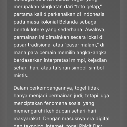
merupakan singkatan dari “toto gelap,”
pertama kali diperkenalkan di Indonesia
pada masa kolonial Belanda sebagai
bentuk lotere yang sederhana. Awalnya,
permainan ini dimainkan secara lokal di
pasar tradisional atau “pasar malam,” di
mana para pemain memilih angka-angka
berdasarkan interpretasi mimpi, kejadian
sehari-hari, atau tafsiran simbol-simbol
mistis.
Dalam perkembangannya, togel tidak
hanya menjadi permainan judi, tetapi juga
menciptakan fenomena sosial yang
memengaruhi kehidupan sehari-hari
masyarakat. Dengan masuknya era digital
dan teknologi internet, togel Phicit Day