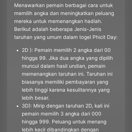
Menawarkan pemain berbagai cara untuk
memilih angka dan meningkatkan peluang
mereka untuk memenangkan hadiah.
Berikut adalah beberapa Jenis-Jenis
taruhan yang umum dalam togel Phicit Day:
2D ): Pemain memilih 2 angka dari 00
hingga 99. Jika dua angka yang dipilih
muncul dalam hasil undian, pemain
memenangkan taruhan ini. Taruhan ini
biasanya memiliki pembayaran yang
lebih tinggi karena kesulitannya yang
lebih besar.
3D): Mirip dengan taruhan 2D, kali ini
pemain memilih 3 angka dari 000
hingga 999. Peluang untuk menang
lebih kecil dibandingkan dengan