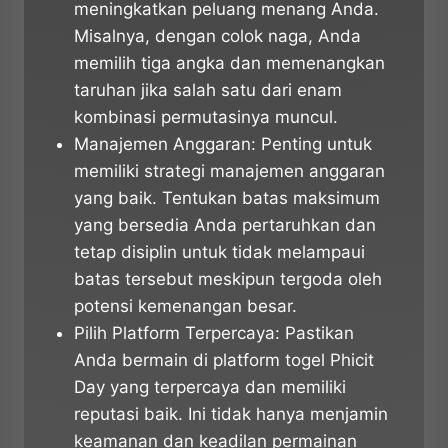
meningkatkan peluang menang Anda.
Misalnya, dengan colok naga, Anda
memilih tiga angka dan memenangkan
taruhan jika salah satu dari enam
kombinasi permutasinya muncul.
Manajemen Anggaran: Penting untuk
memiliki strategi manajemen anggaran
yang baik. Tentukan batas maksimum
yang bersedia Anda pertaruhkan dan
tetap disiplin untuk tidak melampaui
batas tersebut meskipun tergoda oleh
potensi kemenangan besar.
Pilih Platform Terpercaya: Pastikan
Anda bermain di platform togel Phicit
Day yang terpercaya dan memiliki
reputasi baik. Ini tidak hanya menjamin
keamanan dan keadilan permainan