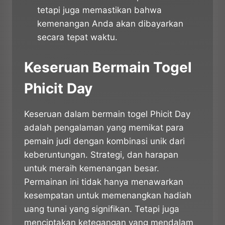
tetapi juga memastikan bahwa
kemenangan Anda akan dibayarkan
secara tepat waktu.
Keseruan Bermain Togel
Phicit Day
Keseruan dalam bermain togel Phicit Day
adalah pengalaman yang memikat para
pemain judi dengan kombinasi unik dari
keberuntungan. Strategi, dan harapan
untuk meraih kemenangan besar.
Permainan ini tidak hanya menawarkan
kesempatan untuk memenangkan hadiah
uang tunai yang signifikan. Tetapi juga
menciptakan ketegangan yang mendalam