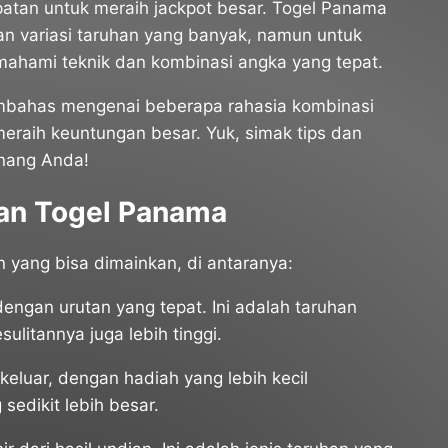
tan untuk meraih jackpot besar. Togel Panama
n variasi taruhan yang banyak, namun untuk
ahami teknik dan kombinasi angka yang tepat.
bahas mengenai beberapa rahasia kombinasi
aih keuntungan besar. Yuk, simak tips dan
enang Anda!
an Togel Panama
n yang bisa dimainkan, di antaranya:
engan urutan yang tepat. Ini adalah taruhan
ulitannya juga lebih tinggi.
keluar, dengan hadiah yang lebih kecil
edikit lebih besar.