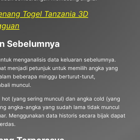
nang Togel Tanzania 3D
ngguan
an Sebelumnya
ntuk menganalisis data keluaran sebelumnya.
pat menjadi petunjuk untuk memilih angka yang
dalam beberapa minggu berturut-turut,
bali muncul.
a hot (yang sering muncul) dan angka cold (yang
ng angka-angka yang sudah lama tidak muncul
uar. Menggunakan data historis secara bijak dapat
erdas.