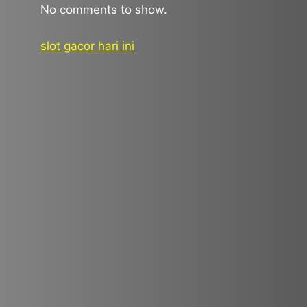
No comments to show.
slot gacor hari ini