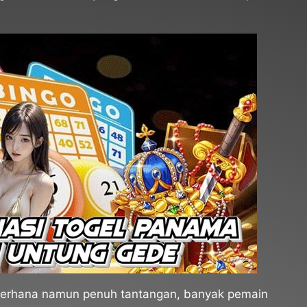
derhana namun penuh tantangan, banyak pemain