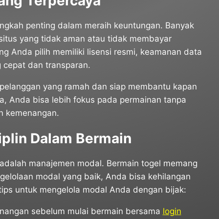
Yang Terpercaya
langkah penting dalam meraih keuntungan. Banyak
situs yang tidak aman atau tidak membayar
g Anda pilih memiliki lisensi resmi, keamanan data
 cepat dan transparan.
n pelanggan yang ramah dan siap membantu kapan
ya, Anda bisa lebih fokus pada permainan tanpa
an kemenangan.
plin Dalam Bermain
in adalah manajemen modal. Bermain togel memang
elolaan modal yang baik, Anda bisa kehilangan
tips untuk mengelola modal Anda dengan bijak:
menangan sebelum mulai bermain bersama
login