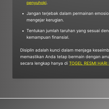
penyuhoki
.
Jangan terjebak dalam permainan emosion
mengejar kerugian.
Tentukan jumlah taruhan yang sesuai den
kemampuan finansial.
Disiplin adalah kunci dalam menjaga keseim
memastikan Anda tetap bermain dengan aman. 
secara lengkap hanya di
TOGEL RESMI HARI 