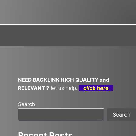
NEED BACKLINK HIGH QUALITY and
RELEVANT ?
let us help.
click here
Search
Search
Recent Posts