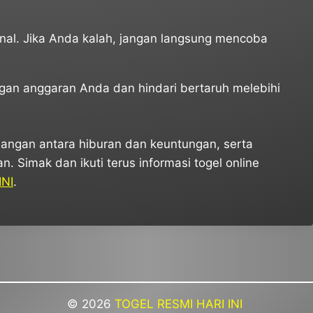
al. Jika Anda kalah, jangan langsung mencoba
gan anggaran Anda dan hindari bertaruh melebihi
bangan antara hiburan dan keuntungan, serta
Simak dan ikuti terus informasi togel online
INI
.
© 2026
TOGEL RESMI HARI INI