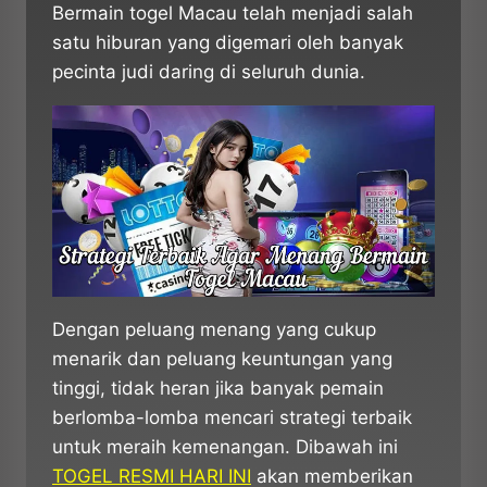
Bermain togel Macau telah menjadi salah
satu hiburan yang digemari oleh banyak
pecinta judi daring di seluruh dunia.
Dengan peluang menang yang cukup
menarik dan peluang keuntungan yang
tinggi, tidak heran jika banyak pemain
berlomba-lomba mencari strategi terbaik
untuk meraih kemenangan. Dibawah ini
TOGEL RESMI HARI INI
akan memberikan