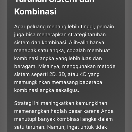
Kombinasi
Agar peluang menang lebih tinggi, pemain
juga bisa menerapkan strategi taruhan
sistem dan kombinasi. Alih-alih hanya
menebak satu angka, cobalah membuat
kombinasi angka yang lebih luas dan
beragam. Misalnya, menggunakan metode
sistem seperti 2D, 3D, atau 4D yang
memungkinkan memasang beberapa
kombinasi angka sekaligus.
Strategi ini meningkatkan kemungkinan
memenangkan hadiah besar karena Anda
menutupi banyak kombinasi angka dalam
satu taruhan. Namun, ingat untuk tidak