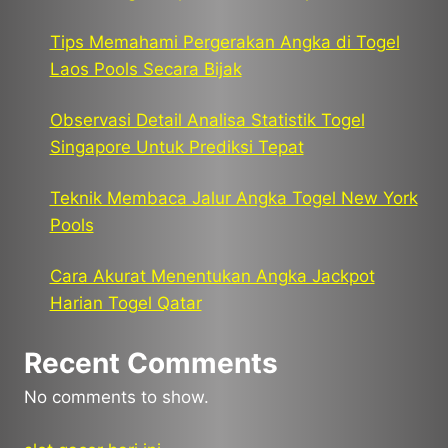
Tips Memahami Pergerakan Angka di Togel
Laos Pools Secara Bijak
Observasi Detail Analisa Statistik Togel
Singapore Untuk Prediksi Tepat
Teknik Membaca Jalur Angka Togel New York
Pools
Cara Akurat Menentukan Angka Jackpot
Harian Togel Qatar
Recent Comments
No comments to show.