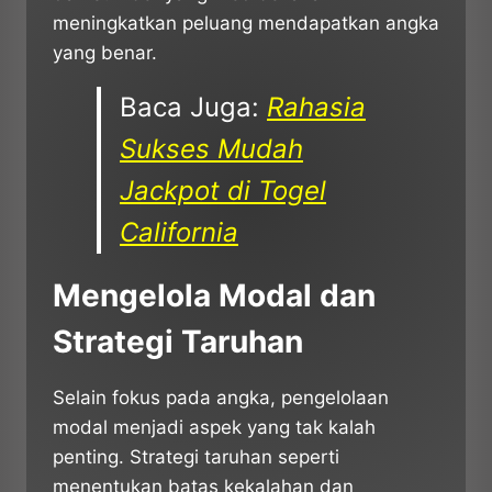
meningkatkan peluang mendapatkan angka
yang benar.
Baca Juga:
Rahasia
Sukses Mudah
Jackpot di Togel
California
Mengelola Modal dan
Strategi Taruhan
Selain fokus pada angka, pengelolaan
modal menjadi aspek yang tak kalah
penting. Strategi taruhan seperti
menentukan batas kekalahan dan