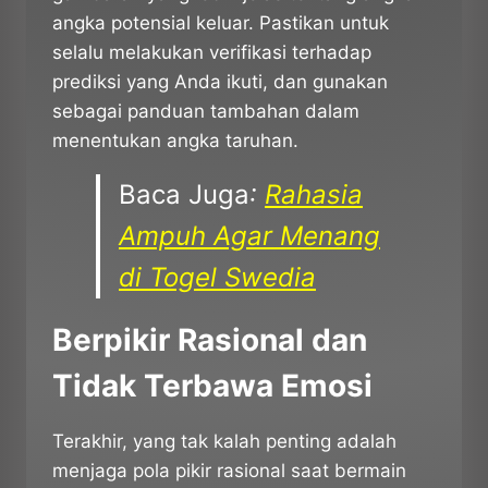
angka potensial keluar. Pastikan untuk
selalu melakukan verifikasi terhadap
prediksi yang Anda ikuti, dan gunakan
sebagai panduan tambahan dalam
menentukan angka taruhan.
Baca Juga
:
Rahasia
Ampuh Agar Menang
di Togel Swedia
Berpikir Rasional dan
Tidak Terbawa Emosi
Terakhir, yang tak kalah penting adalah
menjaga pola pikir rasional saat bermain