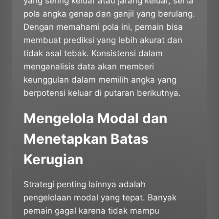
yang sering keluar atau jarang keluar, serta
pola angka genap dan ganjil yang berulang.
Dengan memahami pola ini, pemain bisa
membuat prediksi yang lebih akurat dan
tidak asal tebak. Konsistensi dalam
menganalisis data akan memberi
keunggulan dalam memilih angka yang
berpotensi keluar di putaran berikutnya.
Mengelola Modal dan
Menetapkan Batas
Kerugian
Strategi penting lainnya adalah
pengelolaan modal yang tepat. Banyak
pemain gagal karena tidak mampu