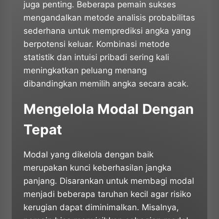
juga penting. Beberapa pemain sukses
mengandalkan metode analisis probabilitas
sederhana untuk memprediksi angka yang
berpotensi keluar. Kombinasi metode
statistik dan intuisi pribadi sering kali
meningkatkan peluang menang
dibandingkan memilih angka secara acak.
Mengelola Modal Dengan
Tepat
Modal yang dikelola dengan baik
merupakan kunci keberhasilan jangka
panjang. Disarankan untuk membagi modal
menjadi beberapa taruhan kecil agar risiko
kerugian dapat diminimalkan. Misalnya,