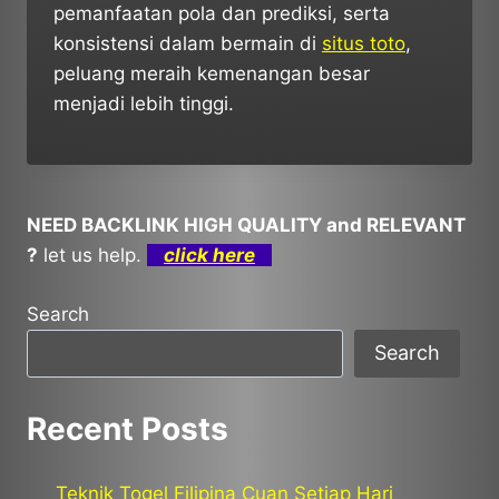
pemanfaatan pola dan prediksi, serta
konsistensi dalam bermain di
situs toto
,
peluang meraih kemenangan besar
menjadi lebih tinggi.
NEED BACKLINK HIGH QUALITY and RELEVANT
?
let us help.
click here
Search
Search
Recent Posts
Teknik Togel Filipina Cuan Setiap Hari