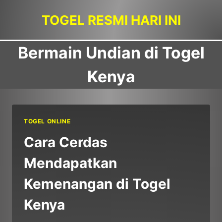
Skip
TOGEL RESMI HARI INI
to
content
Bermain Undian di Togel
Kenya
TOGEL ONLINE
Cara Cerdas
Mendapatkan
Kemenangan di Togel
Kenya