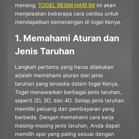
menang.
TOGEL RESMI HARI INI
ini akan
menjelaskan beberapa cara cerdas untuk
mendapatkan kemenangan di togel Kenya.
1. Memahami Aturan dan
Jenis Taruhan
Langkah pertama yang harus dilakukan
adalah memahami aturan dan jenis
taruhan yang tersedia dalam togel Kenya.
Togel menawarkan berbagai jenis taruhan,
seperti 2D, 3D, dan 4D. Setiap jenis taruhan
memiliki peluang dan pembayaran yang
berbeda. Dengan memahami cara kerja
masing-masing jenis taruhan, Anda dapat
memilih opsi yang paling sesuai dengan