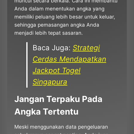
muncul secara berkala. Cara ini membantu
Anda dalam menentukan angka yang
memiliki peluang lebih besar untuk keluar,
sehingga pemasangan angka Anda
menjadi lebih tepat sasaran.
Baca Juga:
Strategi
Cerdas Mendapatkan
Jackpot Togel
Singapura
Jangan Terpaku Pada
Angka Tertentu
Meski menggunakan data pengeluaran