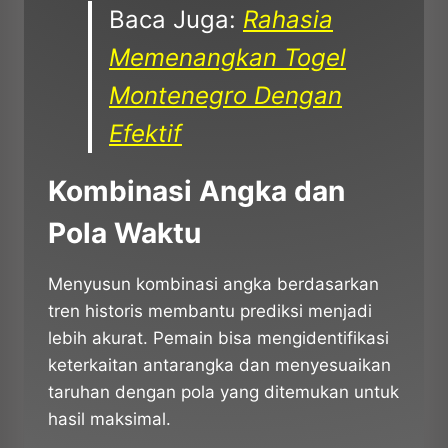
Baca Juga:
Rahasia
Memenangkan Togel
Montenegro Dengan
Efektif
Kombinasi Angka dan
Pola Waktu
Menyusun kombinasi angka berdasarkan
tren historis membantu prediksi menjadi
lebih akurat. Pemain bisa mengidentifikasi
keterkaitan antarangka dan menyesuaikan
taruhan dengan pola yang ditemukan untuk
hasil maksimal.