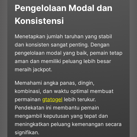
Pengelolaan Modal dan
Konsistensi
Menetapkan jumlah taruhan yang stabil
dan konsisten sangat penting. Dengan
pengelolaan modal yang baik, pemain tetap
aman dan memiliki peluang lebih besar
meraih jackpot.
Memahami angka panas, dingin,
kombinasi, dan waktu optimal membuat
permainan
gtatogel
lebih terukur.
Pendekatan ini membantu pemain
mengambil keputusan yang tepat dan
meningkatkan peluang kemenangan secara
signifikan.