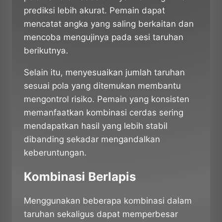
prediksi lebih akurat. Pemain dapat
mencatat angka yang saling berkaitan dan
mencoba mengujinya pada sesi taruhan
berikutnya.
Selain itu, menyesuaikan jumlah taruhan
sesuai pola yang ditemukan membantu
mengontrol risiko. Pemain yang konsisten
memanfaatkan kombinasi cerdas sering
mendapatkan hasil yang lebih stabil
dibanding sekadar mengandalkan
keberuntungan.
Kombinasi Berlapis
Menggunakan beberapa kombinasi dalam
taruhan sekaligus dapat memperbesar