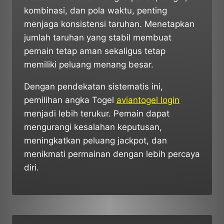
kombinasi, dan pola waktu, penting
menjaga konsistensi taruhan. Menetapkan
jumlah taruhan yang stabil membuat
pemain tetap aman sekaligus tetap
memiliki peluang menang besar.
Dengan pendekatan sistematis ini,
pemilihan angka Togel
aviantogel login
menjadi lebih terukur. Pemain dapat
mengurangi kesalahan keputusan,
meningkatkan peluang jackpot, dan
menikmati permainan dengan lebih percaya
diri.