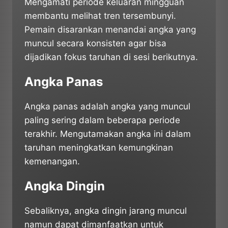
Mengamati periode keluaran mingguan
membantu melihat tren tersembunyi.
Pemain disarankan menandai angka yang
muncul secara konsisten agar bisa
dijadikan fokus taruhan di sesi berikutnya.
Angka Panas
Angka panas adalah angka yang muncul
paling sering dalam beberapa periode
terakhir. Mengutamakan angka ini dalam
taruhan meningkatkan kemungkinan
kemenangan.
Angka Dingin
Sebaliknya, angka dingin jarang muncul
namun dapat dimanfaatkan untuk