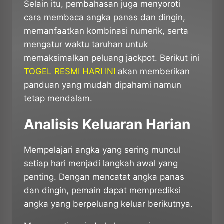
Selain itu, pembahasan juga menyoroti
cara membaca angka panas dan dingin,
memanfaatkan kombinasi numerik, serta
mengatur waktu taruhan untuk
memaksimalkan peluang jackpot. Berikut ini
TOGEL RESMI HARI INI
akan memberikan
panduan yang mudah dipahami namun
tetap mendalam.
Analisis Keluaran Harian
Mempelajari angka yang sering muncul
setiap hari menjadi langkah awal yang
penting. Dengan mencatat angka panas
dan dingin, pemain dapat memprediksi
angka yang berpeluang keluar berikutnya.