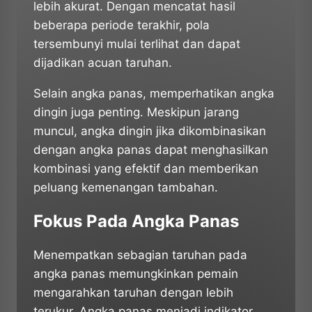
lebih akurat. Dengan mencatat hasil
beberapa periode terakhir, pola
tersembunyi mulai terlihat dan dapat
dijadikan acuan taruhan.
Selain angka panas, memperhatikan angka
dingin juga penting. Meskipun jarang
muncul, angka dingin jika dikombinasikan
dengan angka panas dapat menghasilkan
kombinasi yang efektif dan memberikan
peluang kemenangan tambahan.
Fokus Pada Angka Panas
Menempatkan sebagian taruhan pada
angka panas memungkinkan pemain
mengarahkan taruhan dengan lebih
terukur. Angka panas menjadi indikator