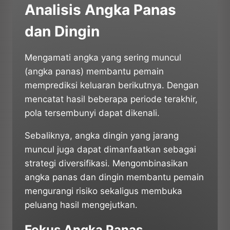
Analisis Angka Panas
dan Dingin
Mengamati angka yang sering muncul
(angka panas) membantu pemain
memprediksi keluaran berikutnya. Dengan
mencatat hasil beberapa periode terakhir,
pola tersembunyi dapat dikenali.
Sebaliknya, angka dingin yang jarang
muncul juga dapat dimanfaatkan sebagai
strategi diversifikasi. Mengombinasikan
angka panas dan dingin membantu pemain
mengurangi risiko sekaligus membuka
peluang hasil mengejutkan.
Fokus Angka Panas