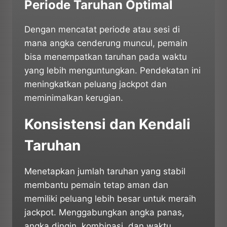
Periode Taruhan Optimal
Dengan mencatat periode atau sesi di
mana angka cenderung muncul, pemain
bisa menempatkan taruhan pada waktu
yang lebih menguntungkan. Pendekatan ini
meningkatkan peluang jackpot dan
meminimalkan kerugian.
Konsistensi dan Kendali
Taruhan
Menetapkan jumlah taruhan yang stabil
membantu pemain tetap aman dan
memiliki peluang lebih besar untuk meraih
jackpot. Menggabungkan angka panas,
angka dingin, kombinasi, dan waktu