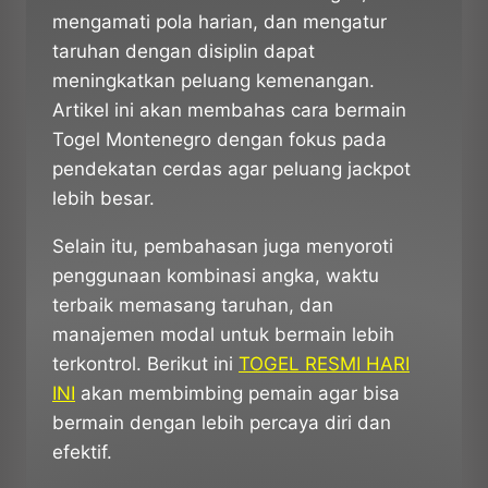
mengamati pola harian, dan mengatur
taruhan dengan disiplin dapat
meningkatkan peluang kemenangan.
Artikel ini akan membahas cara bermain
Togel Montenegro dengan fokus pada
pendekatan cerdas agar peluang jackpot
lebih besar.
Selain itu, pembahasan juga menyoroti
penggunaan kombinasi angka, waktu
terbaik memasang taruhan, dan
manajemen modal untuk bermain lebih
terkontrol. Berikut ini
TOGEL RESMI HARI
INI
akan membimbing pemain agar bisa
bermain dengan lebih percaya diri dan
efektif.