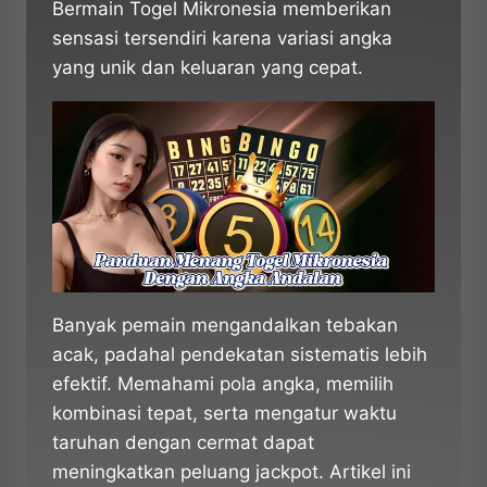
Bermain Togel Mikronesia memberikan
sensasi tersendiri karena variasi angka
yang unik dan keluaran yang cepat.
Banyak pemain mengandalkan tebakan
acak, padahal pendekatan sistematis lebih
efektif. Memahami pola angka, memilih
kombinasi tepat, serta mengatur waktu
taruhan dengan cermat dapat
meningkatkan peluang jackpot. Artikel ini