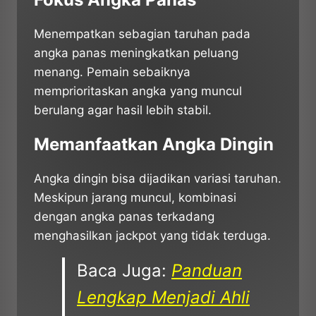
Menempatkan sebagian taruhan pada
angka panas meningkatkan peluang
menang. Pemain sebaiknya
memprioritaskan angka yang muncul
berulang agar hasil lebih stabil.
Memanfaatkan Angka Dingin
Angka dingin bisa dijadikan variasi taruhan.
Meskipun jarang muncul, kombinasi
dengan angka panas terkadang
menghasilkan jackpot yang tidak terduga.
Baca Juga:
Panduan
Lengkap Menjadi Ahli