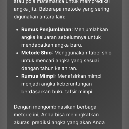
atau pola matematika untuk memprediksi
angka jitu. Beberapa metode yang sering
digunakan antara lain:
Rumus Penjumlahan
: Menjumlahkan
angka keluaran sebelumnya untuk
mendapatkan angka baru.
Metode Shio
: Menggunakan tabel shio
untuk mencari angka yang sesuai
dengan tahun kelahiran.
Rumus Mimpi
: Menafsirkan mimpi
menjadi angka keberuntungan
berdasarkan buku tafsir mimpi.
Dengan mengombinasikan berbagai
metode ini, Anda bisa meningkatkan
akurasi prediksi angka yang akan Anda