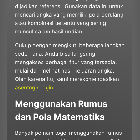
dijadikan referensi. Gunakan data ini untuk
mencari angka yang memiliki pola berulang
atau kombinasi tertentu yang sering
muncul dalam hasil undian.
Cukup dengan mengikuti beberapa langkah
sederhana. Anda bisa langsung
mengakses berbagai fitur yang tersedia,
mulai dari melihat hasil keluaran angka.
Oleh karena itu, kami merekomendasikan
asentogel login
.
Menggunakan Rumus
dan Pola Matematika
Banyak pemain togel menggunakan rumus