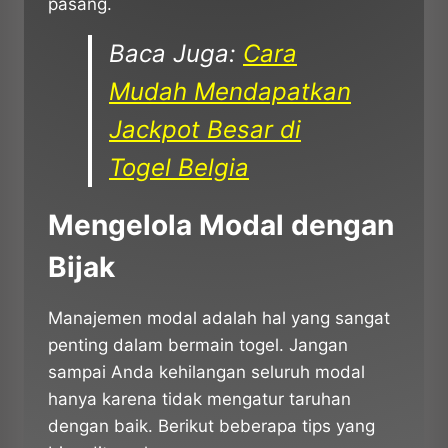
pasang.
Baca Juga:
Cara
Mudah Mendapatkan
Jackpot Besar di
Togel Belgia
Mengelola Modal dengan
Bijak
Manajemen modal adalah hal yang sangat
penting dalam bermain togel. Jangan
sampai Anda kehilangan seluruh modal
hanya karena tidak mengatur taruhan
dengan baik. Berikut beberapa tips yang