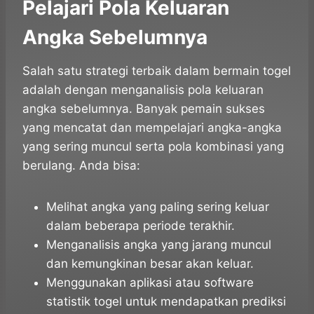
Pelajari Pola Keluaran
Angka Sebelumnya
Salah satu strategi terbaik dalam bermain togel
adalah dengan menganalisis pola keluaran
angka sebelumnya. Banyak pemain sukses
yang mencatat dan mempelajari angka-angka
yang sering muncul serta pola kombinasi yang
berulang. Anda bisa:
Melihat angka yang paling sering keluar
dalam beberapa periode terakhir.
Menganalisis angka yang jarang muncul
dan kemungkinan besar akan keluar.
Menggunakan aplikasi atau software
statistik togel untuk mendapatkan prediksi