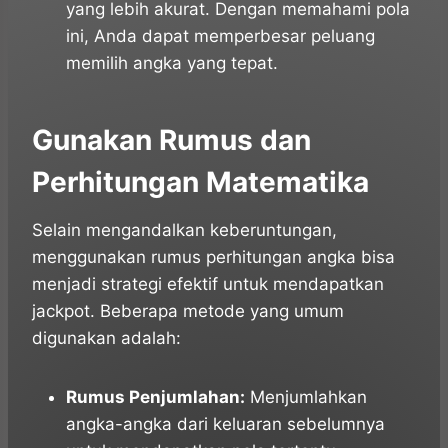
yang lebih akurat. Dengan memahami pola
ini, Anda dapat memperbesar peluang
memilih angka yang tepat.
Gunakan Rumus dan
Perhitungan Matematika
Selain mengandalkan keberuntungan,
menggunakan rumus perhitungan angka bisa
menjadi strategi efektif untuk mendapatkan
jackpot. Beberapa metode yang umum
digunakan adalah:
Rumus Penjumlahan:
Menjumlahkan
angka-angka dari keluaran sebelumnya