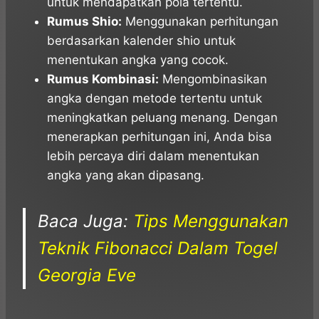
untuk mendapatkan pola tertentu.
Rumus Shio:
Menggunakan perhitungan
berdasarkan kalender shio untuk
menentukan angka yang cocok.
Rumus Kombinasi:
Mengombinasikan
angka dengan metode tertentu untuk
meningkatkan peluang menang. Dengan
menerapkan perhitungan ini, Anda bisa
lebih percaya diri dalam menentukan
angka yang akan dipasang.
Baca Juga:
Tips Menggunakan
Teknik Fibonacci Dalam Togel
Georgia Eve