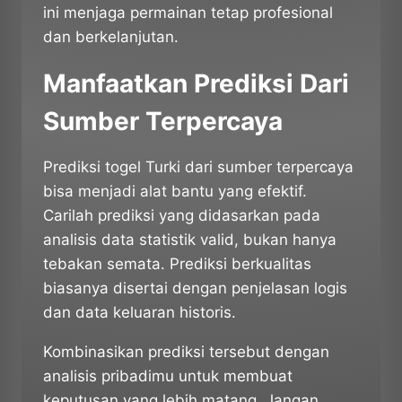
ini menjaga permainan tetap profesional
dan berkelanjutan.
Manfaatkan Prediksi Dari
Sumber Terpercaya
Prediksi togel Turki dari sumber terpercaya
bisa menjadi alat bantu yang efektif.
Carilah prediksi yang didasarkan pada
analisis data statistik valid, bukan hanya
tebakan semata. Prediksi berkualitas
biasanya disertai dengan penjelasan logis
dan data keluaran historis.
Kombinasikan prediksi tersebut dengan
analisis pribadimu untuk membuat
keputusan yang lebih matang. Jangan