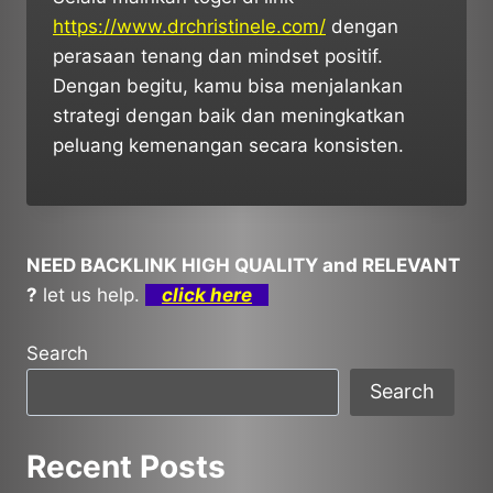
https://www.drchristinele.com/
dengan
perasaan tenang dan mindset positif.
Dengan begitu, kamu bisa menjalankan
strategi dengan baik dan meningkatkan
peluang kemenangan secara konsisten.
NEED BACKLINK HIGH QUALITY and RELEVANT
?
let us help.
click here
Search
Search
Recent Posts