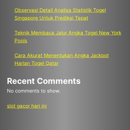
Observasi Detail Analisa Statistik Togel
Singapore Untuk Prediksi Tepat
Teknik Membaca Jalur Angka Togel New York
Pools
Cara Akurat Menentukan Angka Jackpot
Harian Togel Qatar
Recent Comments
No comments to show.
slot gacor hari ini