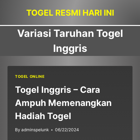
Skip
TOGEL RESMI HARI INI
to
content
Variasi Taruhan Togel
Inggris
TOGEL ONLINE
Togel Inggris – Cara
Ampuh Memenangkan
Hadiah Togel
By
adminspelunk
06/22/2024