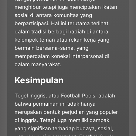
menghibur tetapi juga menciptakan ikatan
sosial di antara komunitas yang
berpartisipasi. Hal ini terutama terlihat
dalam tradisi berbagi hadiah di antara
kelompok teman atau rekan kerja yang
bermain bersama-sama, yang
memperdalam koneksi interpersonal di
dalam masyarakat.
Kesimpulan
Togel Inggris, atau Football Pools, adalah
bahwa permainan ini tidak hanya
merupakan bentuk perjudian yang populer
di Inggris. Tetapi juga memiliki dampak
yang signifikan terhadap budaya, sosial,