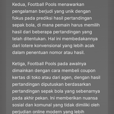
Kedua, Football Pools menawarkan
pengalaman berjudi yang unik dengan
fokus pada prediksi hasil pertandingan
sepak bola, di mana pemain harus memilih
hasil dari beberapa pertandingan yang
telah ditentukan. Hal ini membedakannya
dari lotere konvensional yang lebih acak
dalam penentuan nomor atau hasil.
Ketiga, Football Pools pada awalnya
dimainkan dengan cara membeli coupon
kertas di toko atau dari agen, dengan hasil
pertandingan diputuskan berdasarkan
pertandingan sepak bola yang sebenarnya
pada akhir pekan. Ini memberikan nuansa
sosial dan komunal yang tidak dimiliki oleh
perjudian online modern yang lebih