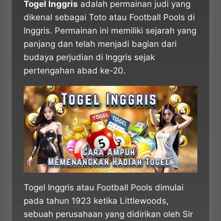
Togel Inggris
adalah permainan judi yang
dikenal sebagai Toto atau Football Pools di
Inggris. Permainan ini memiliki sejarah yang
panjang dan telah menjadi bagian dari
budaya perjudian di Inggris sejak
pertengahan abad ke-20.
Togel Inggris atau Football Pools dimulai
pada tahun 1923 ketika Littlewoods,
sebuah perusahaan yang didirikan oleh Sir