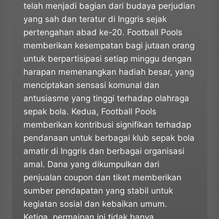
telah menjadi bagian dari budaya perjudian
yang sah dan teratur di Inggris sejak
pertengahan abad ke-20. Football Pools
memberikan kesempatan bagi jutaan orang
untuk berpartisipasi setiap minggu dengan
harapan memenangkan hadiah besar, yang
menciptakan sensasi komunal dan
antusiasme yang tinggi terhadap olahraga
sepak bola. Kedua, Football Pools
memberikan kontribusi signifikan terhadap
pendanaan untuk berbagai klub sepak bola
amatir di Inggris dan berbagai organisasi
amal. Dana yang dikumpulkan dari
penjualan coupon dan tiket memberikan
sumber pendapatan yang stabil untuk
kegiatan sosial dan kebaikan umum.
Ketiga, permainan ini tidak hanya