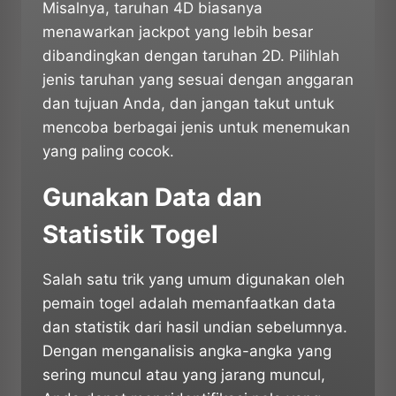
Misalnya, taruhan 4D biasanya
menawarkan jackpot yang lebih besar
dibandingkan dengan taruhan 2D. Pilihlah
jenis taruhan yang sesuai dengan anggaran
dan tujuan Anda, dan jangan takut untuk
mencoba berbagai jenis untuk menemukan
yang paling cocok.
Gunakan Data dan
Statistik Togel
Salah satu trik yang umum digunakan oleh
pemain togel adalah memanfaatkan data
dan statistik dari hasil undian sebelumnya.
Dengan menganalisis angka-angka yang
sering muncul atau yang jarang muncul,