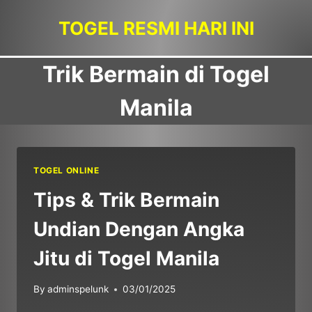
Skip
TOGEL RESMI HARI INI
to
content
Trik Bermain di Togel
Manila
TOGEL ONLINE
Tips & Trik Bermain
Undian Dengan Angka
Jitu di Togel Manila
By
adminspelunk
03/01/2025