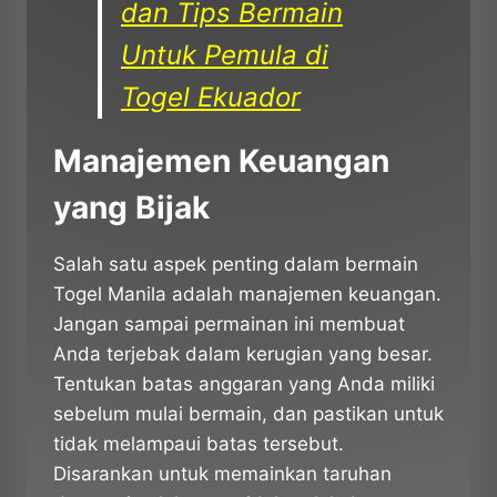
dan Tips Bermain
Untuk Pemula di
Togel Ekuador
Manajemen Keuangan
yang Bijak
Salah satu aspek penting dalam bermain
Togel Manila adalah manajemen keuangan.
Jangan sampai permainan ini membuat
Anda terjebak dalam kerugian yang besar.
Tentukan batas anggaran yang Anda miliki
sebelum mulai bermain, dan pastikan untuk
tidak melampaui batas tersebut.
Disarankan untuk memainkan taruhan