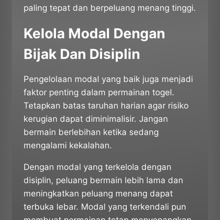
paling tepat dan berpeluang menang tinggi.
Kelola Modal Dengan
Bijak Dan Disiplin
Pengelolaan modal yang baik juga menjadi
faktor penting dalam permainan togel.
Tetapkan batas taruhan harian agar risiko
kerugian dapat diminimalisir. Jangan
bermain berlebihan ketika sedang
mengalami kekalahan.
Dengan modal yang terkelola dengan
disiplin, peluang bermain lebih lama dan
meningkatkan peluang menang dapat
terbuka lebar. Modal yang terkendali pun