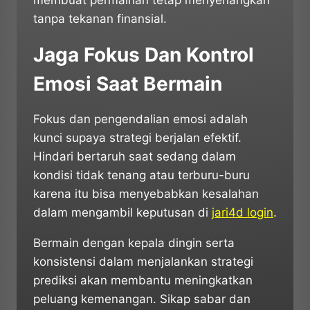
membuat permainan tetap menyenangkan
tanpa tekanan finansial.
Jaga Fokus Dan Kontrol
Emosi Saat Bermain
Fokus dan pengendalian emosi adalah
kunci supaya strategi berjalan efektif.
Hindari bertaruh saat sedang dalam
kondisi tidak tenang atau terburu-buru
karena itu bisa menyebabkan kesalahan
dalam mengambil keputusan di
jari4d login
.
Bermain dengan kepala dingin serta
konsistensi dalam menjalankan strategi
prediksi akan membantu meningkatkan
peluang kemenangan. Sikap sabar dan