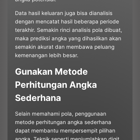
Data hasil keluaran juga bisa dianalisis
dengan mencatat hasil beberapa periode
terakhir. Semakin rinci analisis pola dibuat,
maka prediksi angka yang dihasilkan akan
semakin akurat dan membawa peluang
kemenangan lebih besar.
Gunakan Metode
Perhitungan Angka
Sederhana
Selain memahami pola, penggunaan
metode perhitungan angka sederhana
dapat membantu mempersempit pilihan
angka. Teknik seperti menjumlahkan digit