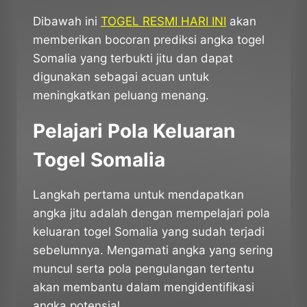
Dibawah ini
TOGEL RESMI HARI INI
akan
memberikan bocoran prediksi angka togel
Somalia yang terbukti jitu dan dapat
digunakan sebagai acuan untuk
meningkatkan peluang menang.
Pelajari Pola Keluaran
Togel Somalia
Langkah pertama untuk mendapatkan
angka jitu adalah dengan mempelajari pola
keluaran togel Somalia yang sudah terjadi
sebelumnya. Mengamati angka yang sering
muncul serta pola pengulangan tertentu
akan membantu dalam mengidentifikasi
angka potensial.