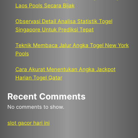
Laos Pools Secara Bijak
Observasi Detail Analisa Statistik Togel
Singapore Untuk Prediksi Tepat
Teknik Membaca Jalur Angka Togel New York
Pools
Cara Akurat Menentukan Angka Jackpot
Harian Togel Qatar
Recent Comments
No comments to show.
slot gacor hari ini