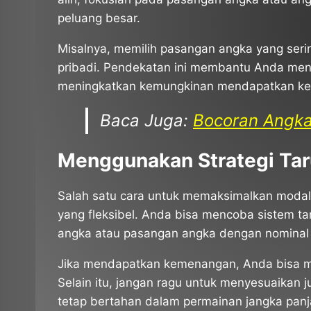
peluang besar.
Misalnya, memilih pasangan angka yang ser
pribadi. Pendekatan ini membantu Anda meng
meningkatkan kemungkinan mendapatkan kem
Baca Juga:
Bocoran Angka
Menggunakan Strategi Tar
Salah satu cara untuk memaksimalkan modal 
yang fleksibel. Anda bisa mencoba sistem ta
angka atau pasangan angka dengan nominal ke
Jika mendapatkan kemenangan, Anda bisa me
Selain itu, jangan ragu untuk menyesuaikan 
tetap bertahan dalam permainan jangka panj