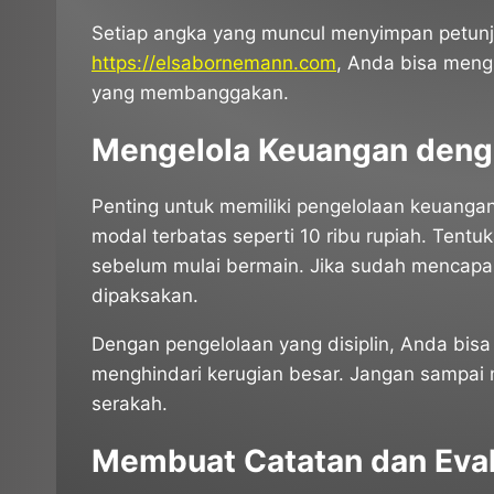
Setiap angka yang muncul menyimpan petunju
https://elsabornemann.com
, Anda bisa meng
yang membanggakan.
Mengelola Keuangan denga
Penting untuk memiliki pengelolaan keuanga
modal terbatas seperti 10 ribu rupiah. Tent
sebelum mulai bermain. Jika sudah mencapai 
dipaksakan.
Dengan pengelolaan yang disiplin, Anda bi
menghindari kerugian besar. Jangan sampai m
serakah.
Membuat Catatan dan Eval