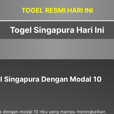
TOGEL RESMI HARI INI
Togel Singapura Hari Ini
el Singapura Dengan Modal 10
ura dengan modal 10 ribu yang mampu meningkatkan