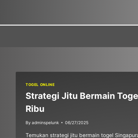
Skip
to
content
TOGEL ONLINE
Strategi Jitu Bermain Tog
Ribu
By
adminspelunk
06/27/2025
Temukan strategi jitu bermain togel Singap