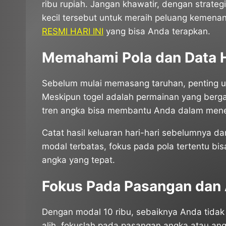
ribu rupiah. Jangan khawatir, dengan strate
kecil tersebut untuk meraih peluang kemenan
RESMI HARI INI
yang bisa Anda terapkan.
Memahami Pola dan Data H
Sebelum mulai memasang taruhan, penting un
Meskipun togel adalah permainan yang berg
tren angka bisa membantu Anda dalam mene
Catat hasil keluaran hari-hari sebelumnya d
modal terbatas, fokus pada pola tertentu b
angka yang tepat.
Fokus Pada Pasangan dan
Dengan modal 10 ribu, sebaiknya Anda tidak 
alih, fokuslah pada pasangan angka atau an