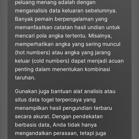
peluang menang adalah dengan
menganalisis data keluaran sebelumnya.
Banyak pemain berpengalaman yang
memanfaatkan catatan hasil undian untuk
mencari pola angka tertentu. Misalnya,
memperhatikan angka yang sering muncul
(hot numbers) atau angka yang jarang
keluar (cold numbers) dapat menjadi acuan
penting dalam menentukan kombinasi
taruhan.
Gunakan juga bantuan alat analisis atau
situs data togel terpercaya yang
menampilkan hasil pengundian terbaru
secara akurat. Dengan pendekatan
berbasis data, Anda tidak hanya
mengandalkan perasaan, tetapi juga