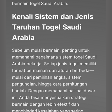
bermain togel Saudi Arabia.
Kenali Sistem dan Jenis
Taruhan Togel Saudi
Arabia
Sebelum mulai bermain, penting untuk
memahami bagaimana sistem togel Saudi
Arabia bekerja. Setiap jenis togel memiliki
format permainan dan aturan berbeda—
mulai dari pemilihan angka, sistem
pengundian, hingga cara perhitungan
hadiah. Dengan memahami hal-hal dasar
ini, Anda bisa menyesuaikan strategi
bermain dengan lebih efektif dan
menghindari kesalahan yang sering