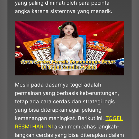
yang paling diminati oleh para pecinta
angka karena sistemnya yang menarik.
Meski pada dasarnya togel adalah
permainan yang berbasis keberuntungan,
tetap ada cara cerdas dan strategi logis
yang bisa diterapkan agar peluang
kemenangan meningkat. Berikut ini,
TOGEL
RESMI HARI INI
akan membahas langkah-
langkah cerdas yang bisa diterapkan dalam