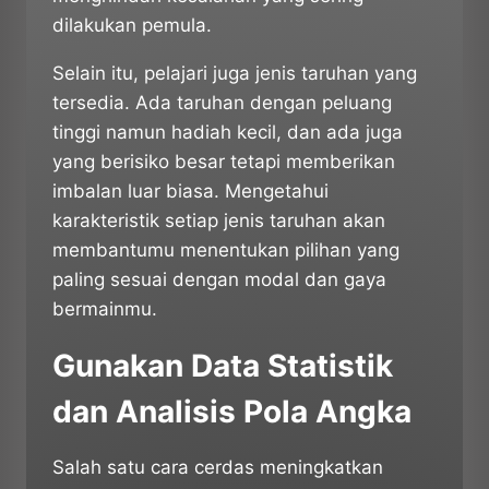
dilakukan pemula.
Selain itu, pelajari juga jenis taruhan yang
tersedia. Ada taruhan dengan peluang
tinggi namun hadiah kecil, dan ada juga
yang berisiko besar tetapi memberikan
imbalan luar biasa. Mengetahui
karakteristik setiap jenis taruhan akan
membantumu menentukan pilihan yang
paling sesuai dengan modal dan gaya
bermainmu.
Gunakan Data Statistik
dan Analisis Pola Angka
Salah satu cara cerdas meningkatkan