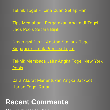
Teknik Togel Filipina Cuan Setiap Hari
Tips Memahami Pergerakan Angka di Togel
Laos Pools Secara Bijak
Observasi Detail Analisa Statistik Togel
Singapore Untuk Prediksi Tepat
Teknik Membaca Jalur Angka Togel New York
Pools
Cara Akurat Menentukan Angka Jackpot
Harian Togel Qatar
Recent Comments