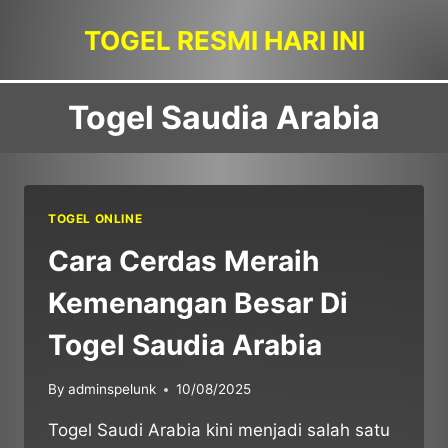
Skip
TOGEL RESMI HARI INI
to
content
Togel Saudia Arabia
TOGEL ONLINE
Cara Cerdas Meraih
Kemenangan Besar Di
Togel Saudia Arabia
By
adminspelunk
10/08/2025
Togel Saudi Arabia kini menjadi salah satu