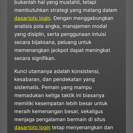
bukanlah hal yang mustahil, tetapi
membutuhkan strategi yang matang dalam
dasartoto login
. Dengan menggabungkan
analisis pola angka, manajemen modal
yang disiplin, serta penggunaan intuisi
secara bijaksana, peluang untuk
memenangkan jackpot dapat meningkat
secara signifikan.
Kunci utamanya adalah konsistensi,
kesabaran, dan pendekatan yang
sistematis. Pemain yang mampu
memadukan ketiga taktik ini biasanya
memiliki kesempatan lebih besar untuk
meraih kemenangan besar, sekaligus
menjaga pengalaman bermain di situs
dasartoto login
tetap menyenangkan dan