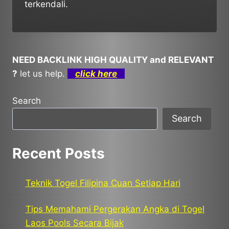
terkendali.
NEED BACKLINK HIGH QUALITY and RELEVANT
?
let us help.
click here
Search
Search
Recent Posts
Teknik Togel Filipina Cuan Setiap Hari
Tips Memahami Pergerakan Angka di Togel
Laos Pools Secara Bijak