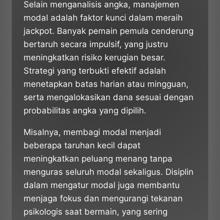
Selain menganalisis angka, manajemen
modal adalah faktor kunci dalam meraih
jackpot. Banyak pemain pemula cenderung
bertaruh secara impulsif, yang justru
meningkatkan risiko kerugian besar.
Strategi yang terbukti efektif adalah
menetapkan batas harian atau mingguan,
serta mengalokasikan dana sesuai dengan
probabilitas angka yang dipilih.
Misalnya, membagi modal menjadi
beberapa taruhan kecil dapat
meningkatkan peluang menang tanpa
menguras seluruh modal sekaligus. Disiplin
dalam mengatur modal juga membantu
menjaga fokus dan mengurangi tekanan
psikologis saat bermain, yang sering