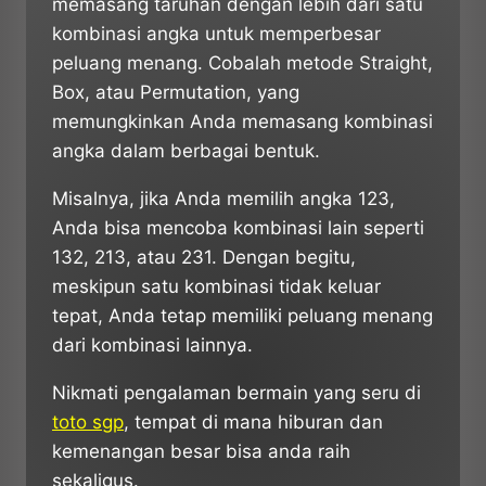
memasang taruhan dengan lebih dari satu
kombinasi angka untuk memperbesar
peluang menang. Cobalah metode Straight,
Box, atau Permutation, yang
memungkinkan Anda memasang kombinasi
angka dalam berbagai bentuk.
Misalnya, jika Anda memilih angka 123,
Anda bisa mencoba kombinasi lain seperti
132, 213, atau 231. Dengan begitu,
meskipun satu kombinasi tidak keluar
tepat, Anda tetap memiliki peluang menang
dari kombinasi lainnya.
Nikmati pengalaman bermain yang seru di
toto sgp
, tempat di mana hiburan dan
kemenangan besar bisa anda raih
sekaligus.