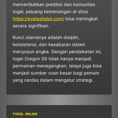
memanfaatkan prediksi dan komunitas
togel, peluang kemenangan di situs
https://eyelashalot.com/
bisa meningkat
secara signifikan.
Kunci utamanya adalah disiplin,
konsistensi, dan kesabaran dalam
menyusun angka. Dengan pendekatan ini,
togel Oregon 09 tidak hanya menjadi
permainan menegangkan, tetapi juga bisa
menjadi sumber cuan besar bagi pemain
yang cerdas dalam mengatur strategi.
TOGEL ONLINE