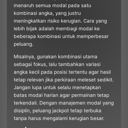
menaruh semua modal pada satu
kombinasi angka, yang justru
meningkatkan risiko kerugian. Cara yang
lebih bijak adalah membagi modal ke
beberapa kombinasi untuk memperbesar
peluang.
Misalnya, gunakan kombinasi utama
sebagai fokus, lalu tambahkan variasi
angka kecil pada posisi tertentu agar hasil
tetap relevan jika perkiraan meleset sedikit.
Jangan lupa untuk selalu menetapkan
batas modal harian agar permainan tetap
terkendali. Dengan manajemen modal yang
disiplin, peluang jackpot tetap terbuka
tanpa harus mengalami kerugian besar.