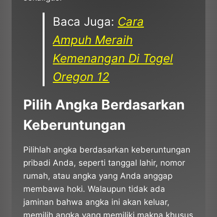
Baca Juga:
Cara
Ampuh Meraih
Kemenangan Di Togel
Oregon 12
Pilih Angka Berdasarkan
Keberuntungan
Pilihlah angka berdasarkan keberuntungan
pribadi Anda, seperti tanggal lahir, nomor
rumah, atau angka yang Anda anggap
membawa hoki. Walaupun tidak ada
jaminan bahwa angka ini akan keluar,
memilih angka yang memiliki makna khusus