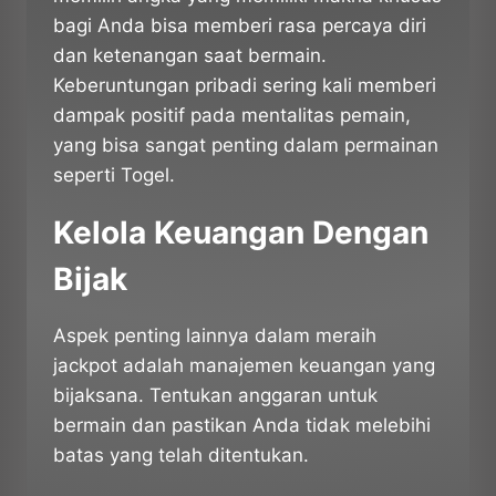
bagi Anda bisa memberi rasa percaya diri
dan ketenangan saat bermain.
Keberuntungan pribadi sering kali memberi
dampak positif pada mentalitas pemain,
yang bisa sangat penting dalam permainan
seperti Togel.
Kelola Keuangan Dengan
Bijak
Aspek penting lainnya dalam meraih
jackpot adalah manajemen keuangan yang
bijaksana. Tentukan anggaran untuk
bermain dan pastikan Anda tidak melebihi
batas yang telah ditentukan.