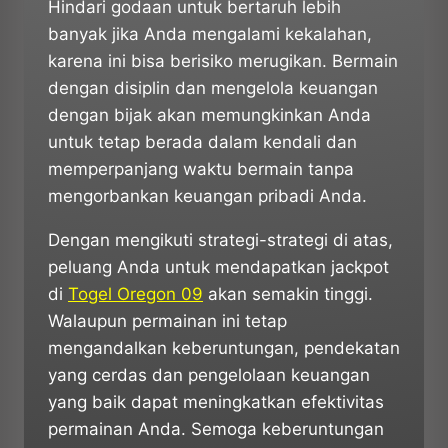
Hindari godaan untuk bertaruh lebih
banyak jika Anda mengalami kekalahan,
karena ini bisa berisiko merugikan. Bermain
dengan disiplin dan mengelola keuangan
dengan bijak akan memungkinkan Anda
untuk tetap berada dalam kendali dan
memperpanjang waktu bermain tanpa
mengorbankan keuangan pribadi Anda.
Dengan mengikuti strategi-strategi di atas,
peluang Anda untuk mendapatkan jackpot
di
Togel Oregon 09
akan semakin tinggi.
Walaupun permainan ini tetap
mengandalkan keberuntungan, pendekatan
yang cerdas dan pengelolaan keuangan
yang baik dapat meningkatkan efektivitas
permainan Anda. Semoga keberuntungan