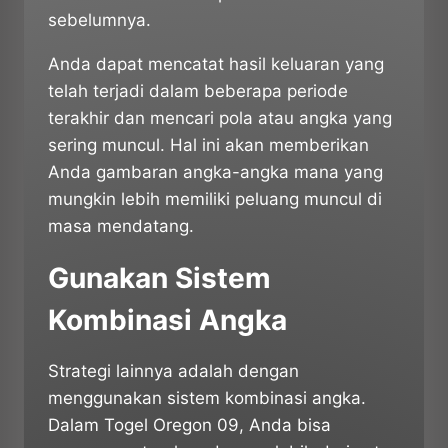
sebelumnya.
Anda dapat mencatat hasil keluaran yang
telah terjadi dalam beberapa periode
terakhir dan mencari pola atau angka yang
sering muncul. Hal ini akan memberikan
Anda gambaran angka-angka mana yang
mungkin lebih memiliki peluang muncul di
masa mendatang.
Gunakan Sistem
Kombinasi Angka
Strategi lainnya adalah dengan
menggunakan sistem kombinasi angka.
Dalam Togel Oregon 09, Anda bisa