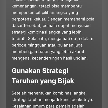
kemenangan, tetapi bisa membantu
mempersempit pilihan angka yang
berpotensi keluar. Dengan memahami pola
dasar tersebut, pemain dapat menyusun
strategi kombinasi angka yang lebih
terarah. Selain itu, mengamati data dalam
periode mingguan atau bulanan juga
memberi gambaran yang lebih akurat
mengenai kecenderungan hasil undian.
Gunakan Strategi
Taruhan yang Bijak
Setelah menentukan kombinasi angka,
strategi taruhan menjadi kunci berikutnya.
Kesalahan umum para pemain adalah