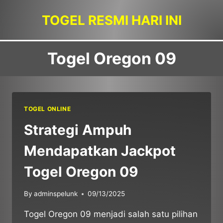
Skip
TOGEL RESMI HARI INI
to
content
Togel Oregon 09
TOGEL ONLINE
Strategi Ampuh
Mendapatkan Jackpot
Togel Oregon 09
By
adminspelunk
09/13/2025
Togel Oregon 09 menjadi salah satu pilihan