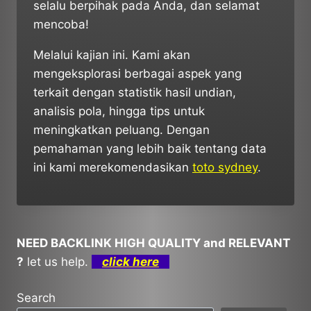
selalu berpihak pada Anda, dan selamat
mencoba!
Melalui kajian ini. Kami akan
mengeksplorasi berbagai aspek yang
terkait dengan statistik hasil undian,
analisis pola, hingga tips untuk
meningkatkan peluang. Dengan
pemahaman yang lebih baik tentang data
ini kami merekomendasikan
toto sydney
.
NEED BACKLINK HIGH QUALITY and RELEVANT
?
let us help.
click here
Search