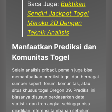
Baca Juga:
Buktikan
Sendiri Jackpot Togel
Maroko 2D Dengan
Teknik Analisis
Manfaatkan Prediksi dan
Komunitas Togel
Selain analisis pribadi, pemain juga bisa
memanfaatkan prediksi togel dari berbagai
sumber seperti forum, komunitas, atau
situs khusus togel Oregon 09. Prediksi ini
biasanya disusun berdasarkan data
statistik dan tren angka, sehingga bisa
dijadikan referensi tambahan sebelum