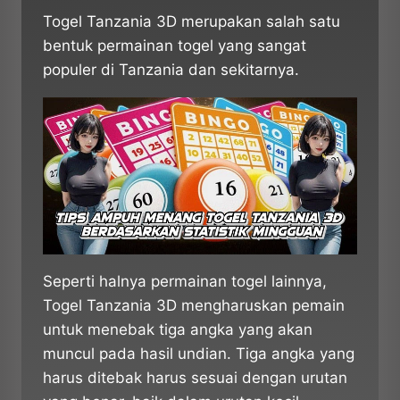
Togel Tanzania 3D merupakan salah satu
bentuk permainan togel yang sangat
populer di Tanzania dan sekitarnya.
Seperti halnya permainan togel lainnya,
Togel Tanzania 3D mengharuskan pemain
untuk menebak tiga angka yang akan
muncul pada hasil undian. Tiga angka yang
harus ditebak harus sesuai dengan urutan