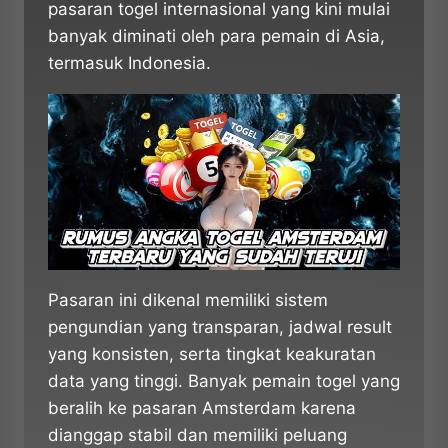
pasaran togel internasional yang kini mulai
banyak diminati oleh para pemain di Asia,
termasuk Indonesia.
Pasaran ini dikenal memiliki sistem
pengundian yang transparan, jadwal result
yang konsisten, serta tingkat keakuratan
data yang tinggi. Banyak pemain togel yang
beralih ke pasaran Amsterdam karena
dianggap stabil dan memiliki peluang