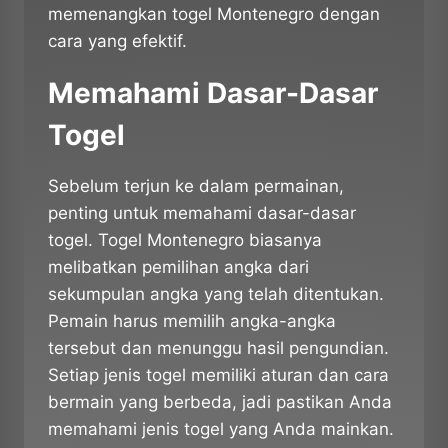
memenangkan togel Montenegro dengan
cara yang efektif.
Memahami Dasar-Dasar
Togel
Sebelum terjun ke dalam permainan,
penting untuk memahami dasar-dasar
togel. Togel Montenegro biasanya
melibatkan pemilihan angka dari
sekumpulan angka yang telah ditentukan.
Pemain harus memilih angka-angka
tersebut dan menunggu hasil pengundian.
Setiap jenis togel memiliki aturan dan cara
bermain yang berbeda, jadi pastikan Anda
memahami jenis togel yang Anda mainkan.