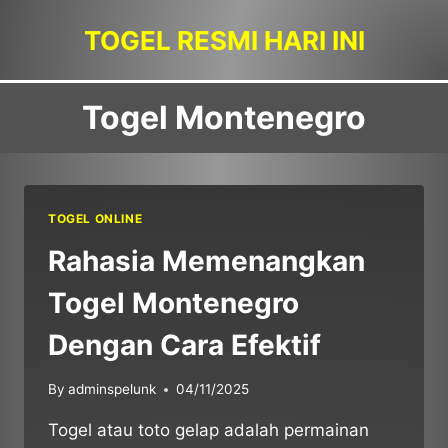
Skip
TOGEL RESMI HARI INI
to
content
Togel Montenegro
TOGEL ONLINE
Rahasia Memenangkan
Togel Montenegro
Dengan Cara Efektif
By
adminspelunk
04/11/2025
Togel atau toto gelap adalah permainan