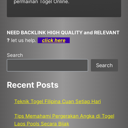
permainan Togel Online.
NEED BACKLINK HIGH QUALITY and RELEVANT
?
let us help.
click here
Search
Search
Recent Posts
Teknik Togel Filipina Cuan Setiap Hari
Tips Memahami Pergerakan Angka di Togel
Laos Pools Secara Bijak