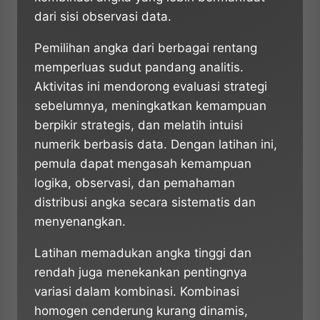
dari sisi observasi data.
Pemilihan angka dari berbagai rentang
memperluas sudut pandang analitis.
Aktivitas ini mendorong evaluasi strategi
sebelumnya, meningkatkan kemampuan
berpikir strategis, dan melatih intuisi
numerik berbasis data. Dengan latihan ini,
pemula dapat mengasah kemampuan
logika, observasi, dan pemahaman
distribusi angka secara sistematis dan
menyenangkan.
Latihan memadukan angka tinggi dan
rendah juga menekankan pentingnya
variasi dalam kombinasi. Kombinasi
homogen cenderung kurang dinamis,