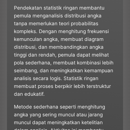
Pendekatan statistik ringan membantu
pemula menganalisis distribusi angka
tanpa memerlukan teori probabilitas
kompleks. Dengan menghitung frekuensi
kemunculan angka, membuat diagram
distribusi, dan membandingkan angka
tinggi dan rendah, pemula dapat melihat
pola sederhana, membuat kombinasi lebih
seimbang, dan meningkatkan kemampuan
analisis secara logis. Statistik ringan
membuat proses berpikir lebih terstruktur
dan edukatif.
Metode sederhana seperti menghitung
angka yang sering muncul atau jarang
muncul dapat meningkatkan ketelitian