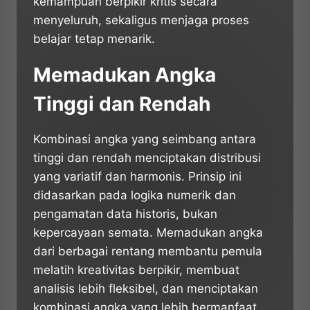
kemampuan berpikir kritis secara
menyeluruh, sekaligus menjaga proses
belajar tetap menarik.
Memadukan Angka
Tinggi dan Rendah
Kombinasi angka yang seimbang antara
tinggi dan rendah menciptakan distribusi
yang variatif dan harmonis. Prinsip ini
didasarkan pada logika numerik dan
pengamatan data historis, bukan
kepercayaan semata. Memadukan angka
dari berbagai rentang membantu pemula
melatih kreativitas berpikir, membuat
analisis lebih fleksibel, dan menciptakan
kombinasi angka yang lebih bermanfaat