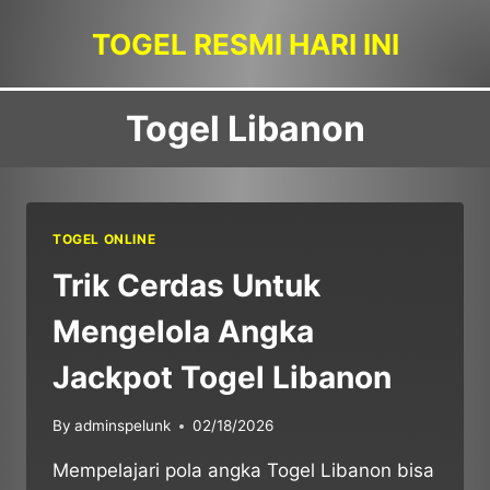
Skip
TOGEL RESMI HARI INI
to
content
Togel Libanon
TOGEL ONLINE
Trik Cerdas Untuk
Mengelola Angka
Jackpot Togel Libanon
By
adminspelunk
02/18/2026
Mempelajari pola angka Togel Libanon bisa