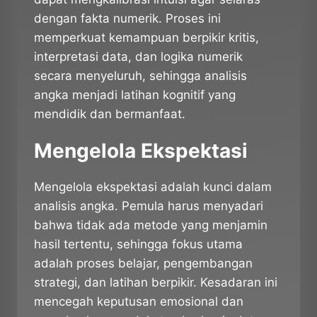
dengan fakta numerik. Proses ini
memperkuat kemampuan berpikir kritis,
interpretasi data, dan logika numerik
secara menyeluruh, sehingga analisis
angka menjadi latihan kognitif yang
mendidik dan bermanfaat.
Mengelola Ekspektasi
Mengelola ekspektasi adalah kunci dalam
analisis angka. Pemula harus menyadari
bahwa tidak ada metode yang menjamin
hasil tertentu, sehingga fokus utama
adalah proses belajar, pengembangan
strategi, dan latihan berpikir. Kesadaran ini
mencegah keputusan emosional dan