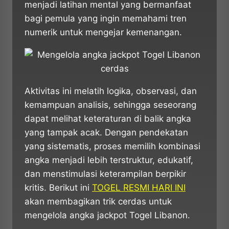
menjadi latihan mental yang bermanfaat
bagi pemula yang ingin memahami tren
numerik untuk mengejar kemenangan.
Aktivitas ini melatih logika, observasi, dan
kemampuan analisis, sehingga seseorang
dapat melihat keteraturan di balik angka
yang tampak acak. Dengan pendekatan
yang sistematis, proses memilih kombinasi
angka menjadi lebih terstruktur, edukatif,
dan menstimulasi keterampilan berpikir
kritis. Berikut ini
TOGEL RESMI HARI INI
akan membagikan trik cerdas untuk
mengelola angka jackpot Togel Libanon.