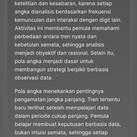
ketelitian dan kesabaran, karena setiap
angka dianalisis berdasarkan frekuensi
kemunculan dan interaksi dengan digit lain.
Aktivitas ini membantu pemula memahami
perbedaan antara tren nyata dan
kebetulan semata, sehingga analisis
menjadi obyektif dan rasional. Selain itu,
pola angka menjadi dasar untuk
membangun strategi berpikir berbasis
observasi data.
Pola angka menekankan pentingnya
pengamatan jangka panjang. Tren tertentu
baru terlihat setelah mempelajari data
dalam periode cukup panjang. Pemula
belajar membuat keputusan berbasis data,
bukan intuisi semata, sehingga setiap