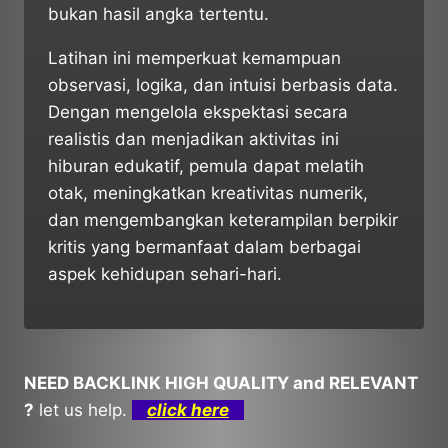
bukan hasil angka tertentu.
Latihan ini memperkuat kemampuan
observasi, logika, dan intuisi berbasis data.
Dengan mengelola ekspektasi secara
realistis dan menjadikan aktivitas ini
hiburan edukatif, pemula dapat melatih
otak, meningkatkan kreativitas numerik,
dan mengembangkan keterampilan berpikir
kritis yang bermanfaat dalam berbagai
aspek kehidupan sehari-hari.
NEED BACKLINK HIGH QUALITY and RELEVANT
?
let us help.
click here