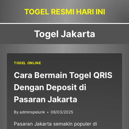
Skip
TOGEL RESMI HARI INI
to
content
Togel Jakarta
TOGEL ONLINE
Cara Bermain Togel QRIS
Dengan Deposit di
Pasaran Jakarta
By
adminspelunk
06/03/2025
Pasaran Jakarta semakin populer di