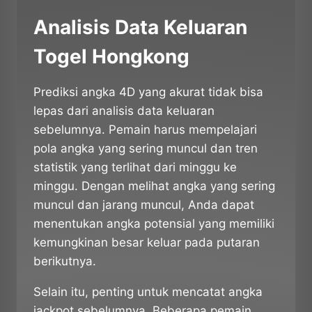
Analisis Data Keluaran
Togel Hongkong
Prediksi angka 4D yang akurat tidak bisa
lepas dari analisis data keluaran
sebelumnya. Pemain harus mempelajari
pola angka yang sering muncul dan tren
statistik yang terlihat dari minggu ke
minggu. Dengan melihat angka yang sering
muncul dan jarang muncul, Anda dapat
menentukan angka potensial yang memiliki
kemungkinan besar keluar pada putaran
berikutnya.
Selain itu, penting untuk mencatat angka
jackpot sebelumnya. Beberapa pemain