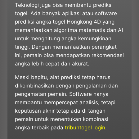
Teknologi juga bisa membantu prediksi
togel. Ada banyak aplikasi atau software
prediksi angka togel Hongkong 4D yang
memanfaatkan algoritma matematis dan AI
untuk menghitung angka kemungkinan
tinggi. Dengan memanfaatkan perangkat
ini, pemain bisa mendapatkan rekomendasi
angka lebih cepat dan akurat.
Meski begitu, alat prediksi tetap harus
dikombinasikan dengan pengalaman dan
pengamatan pemain. Software hanya
membantu mempercepat analisis, tetapi
keputusan akhir tetap ada di tangan
pemain untuk menentukan kombinasi
angka terbaik pada
tribuntogel login
.