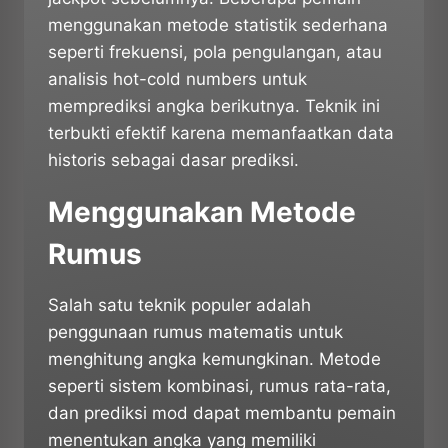
menggunakan metode statistik sederhana
seperti frekuensi, pola pengulangan, atau
analisis hot-cold numbers untuk
memprediksi angka berikutnya. Teknik ini
terbukti efektif karena memanfaatkan data
historis sebagai dasar prediksi.
Menggunakan Metode
Rumus
Salah satu teknik populer adalah
penggunaan rumus matematis untuk
menghitung angka kemungkinan. Metode
seperti sistem kombinasi, rumus rata-rata,
dan prediksi mod dapat membantu pemain
menentukan angka yang memiliki