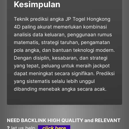
Kesimpulan
Teknik prediksi angka JP Togel Hongkong
4D paling akurat memerlukan kombinasi
analisis data keluaran, penggunaan rumus
matematis, strategi taruhan, pengamatan
pola angka, dan bantuan teknologi modern.
Dengan disiplin, kesabaran, dan strategi
yang tepat, peluang untuk meraih jackpot
dapat meningkat secara signifikan. Prediksi
yang sistematis selalu lebih unggul
dibanding menebak angka secara acak.
NEED BACKLINK HIGH QUALITY and RELEVANT
?
let us help.
click here