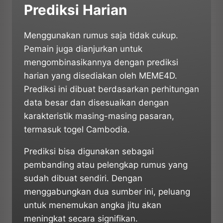
Prediksi Harian
Menggunakan rumus saja tidak cukup.
Pemain juga dianjurkan untuk
mengombinasikannya dengan prediksi
harian yang disediakan oleh MEME4D.
Prediksi ini dibuat berdasarkan perhitungan
data besar dan disesuaikan dengan
karakteristik masing-masing pasaran,
termasuk togel Cambodia.
Prediksi bisa digunakan sebagai
pembanding atau pelengkap rumus yang
sudah dibuat sendiri. Dengan
menggabungkan dua sumber ini, peluang
untuk menemukan angka jitu akan
meningkat secara signifikan.