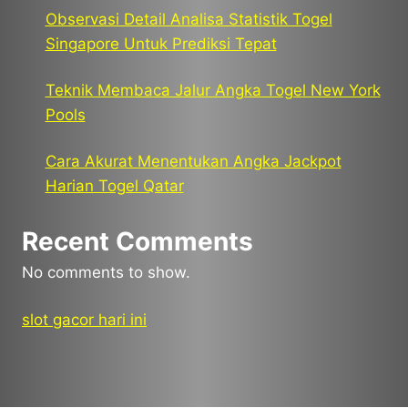
Observasi Detail Analisa Statistik Togel
Singapore Untuk Prediksi Tepat
Teknik Membaca Jalur Angka Togel New York
Pools
Cara Akurat Menentukan Angka Jackpot
Harian Togel Qatar
Recent Comments
No comments to show.
slot gacor hari ini