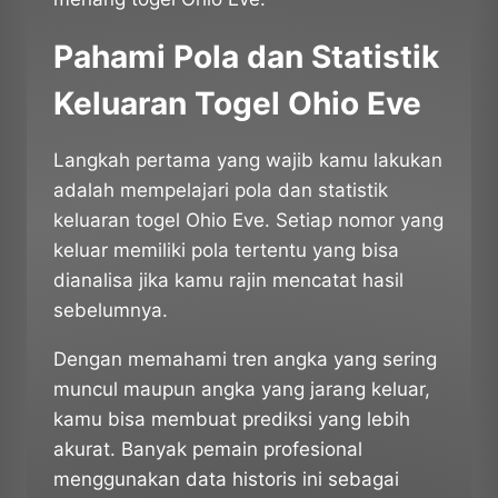
Pahami Pola dan Statistik
Keluaran Togel Ohio Eve
Langkah pertama yang wajib kamu lakukan
adalah mempelajari pola dan statistik
keluaran togel Ohio Eve. Setiap nomor yang
keluar memiliki pola tertentu yang bisa
dianalisa jika kamu rajin mencatat hasil
sebelumnya.
Dengan memahami tren angka yang sering
muncul maupun angka yang jarang keluar,
kamu bisa membuat prediksi yang lebih
akurat. Banyak pemain profesional
menggunakan data historis ini sebagai