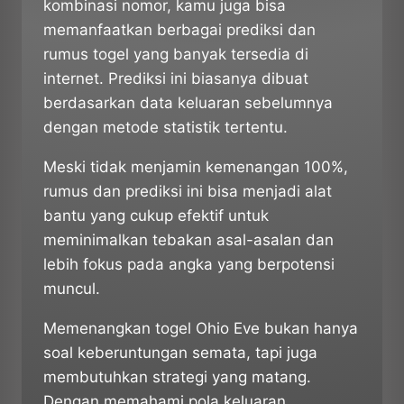
kombinasi nomor, kamu juga bisa
memanfaatkan berbagai prediksi dan
rumus togel yang banyak tersedia di
internet. Prediksi ini biasanya dibuat
berdasarkan data keluaran sebelumnya
dengan metode statistik tertentu.
Meski tidak menjamin kemenangan 100%,
rumus dan prediksi ini bisa menjadi alat
bantu yang cukup efektif untuk
meminimalkan tebakan asal-asalan dan
lebih fokus pada angka yang berpotensi
muncul.
Memenangkan togel Ohio Eve bukan hanya
soal keberuntungan semata, tapi juga
membutuhkan strategi yang matang.
Dengan memahami pola keluaran,