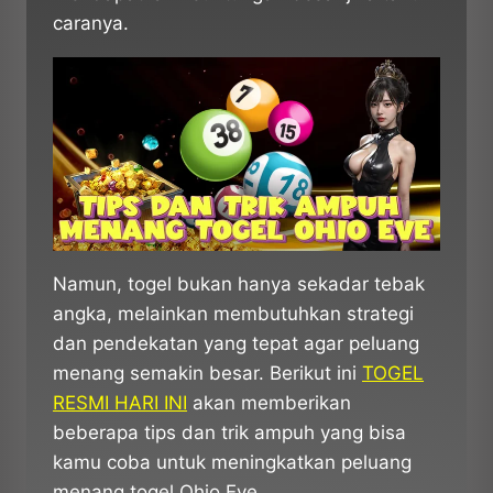
caranya.
Namun, togel bukan hanya sekadar tebak
angka, melainkan membutuhkan strategi
dan pendekatan yang tepat agar peluang
menang semakin besar. Berikut ini
TOGEL
RESMI HARI INI
akan memberikan
beberapa tips dan trik ampuh yang bisa
kamu coba untuk meningkatkan peluang
menang togel Ohio Eve.