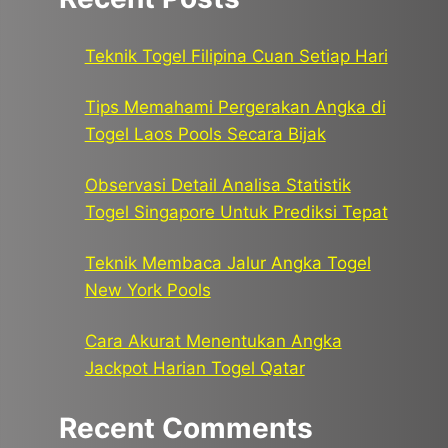
Teknik Togel Filipina Cuan Setiap Hari
Tips Memahami Pergerakan Angka di
Togel Laos Pools Secara Bijak
Observasi Detail Analisa Statistik
Togel Singapore Untuk Prediksi Tepat
Teknik Membaca Jalur Angka Togel
New York Pools
Cara Akurat Menentukan Angka
Jackpot Harian Togel Qatar
Recent Comments