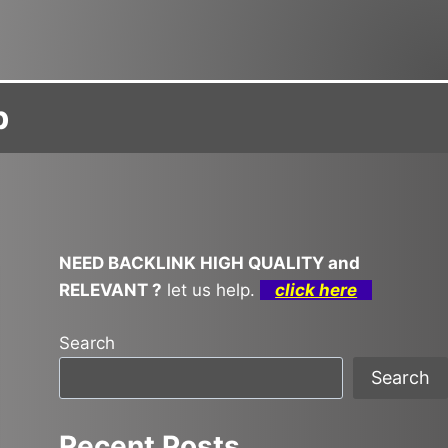
b
NEED BACKLINK HIGH QUALITY and
RELEVANT ?
let us help.
click here
Search
Search
Recent Posts