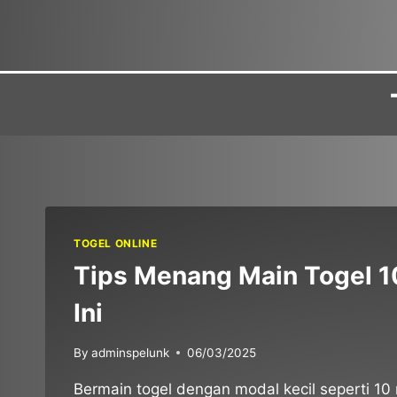
Skip
to
content
TOGEL ONLINE
Tips Menang Main Togel 1
Ini
By
adminspelunk
06/03/2025
Bermain togel dengan modal kecil seperti 10