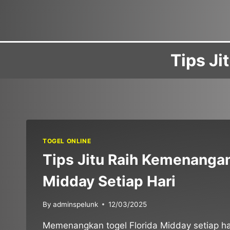
Skip
to
content
Tips J
TOGEL ONLINE
Tips Jitu Raih Kemenangan
Midday Setiap Hari
By
adminspelunk
12/03/2025
Memenangkan togel Florida Midday setiap h