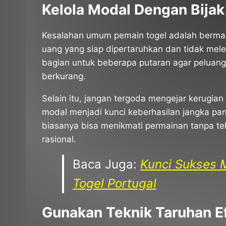
Kelola Modal Dengan Bijak
Kesalahan umum pemain togel adalah bermai
uang yang siap dipertaruhkan dan tidak mele
bagian untuk beberapa putaran agar peluang 
berkurang.
Selain itu, jangan tergoda mengejar kerugian
modal menjadi kunci keberhasilan jangka pa
biasanya bisa menikmati permainan tanpa 
rasional.
Baca Juga:
Kunci Sukses 
Togel Portugal
Gunakan Teknik Taruhan Ef