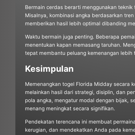
Bermain cerdas berarti menggunakan teknik
Misalnya, kombinasi angka berdasarkan tren 
memberikan hasil lebih optimal dibanding me
Waktu bermain juga penting. Beberapa pemai
menentukan kapan memasang taruhan. Meng
tepat membantu peluang kemenangan lebih ti
Kesimpulan
Memenangkan togel Florida Midday secara k
melainkan hasil dari strategi, disiplin, da
pola angka, mengatur modal dengan bijak, se
menang meningkat secara signifikan.
Pendekatan terencana ini membuat permaina
kerugian, dan mendekatkan Anda pada kemen