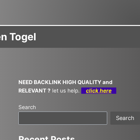
n Togel
NEED BACKLINK HIGH QUALITY and
RELEVANT ?
let us help.
click here
Search
Search
Recent Posts