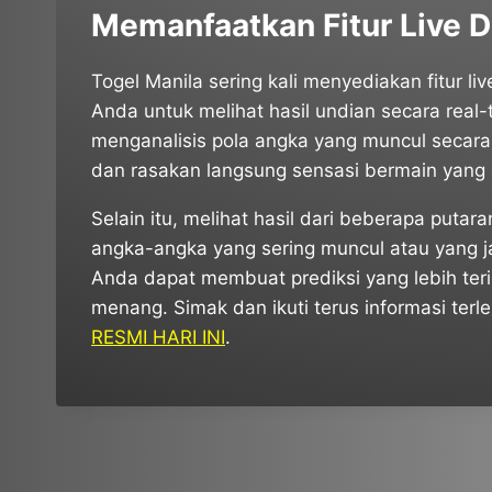
Memanfaatkan Fitur Live D
Togel Manila sering kali menyediakan fitur 
Anda untuk melihat hasil undian secara real-
menganalisis pola angka yang muncul secara
dan rasakan langsung sensasi bermain yan
Selain itu, melihat hasil dari beberapa puta
angka-angka yang sering muncul atau yang ja
Anda dapat membuat prediksi yang lebih ter
menang. Simak dan ikuti terus informasi terle
RESMI HARI INI
.