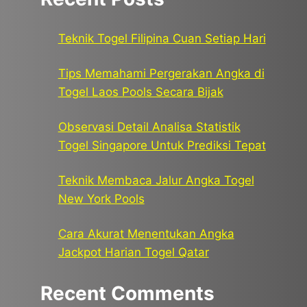
Teknik Togel Filipina Cuan Setiap Hari
Tips Memahami Pergerakan Angka di
Togel Laos Pools Secara Bijak
Observasi Detail Analisa Statistik
Togel Singapore Untuk Prediksi Tepat
Teknik Membaca Jalur Angka Togel
New York Pools
Cara Akurat Menentukan Angka
Jackpot Harian Togel Qatar
Recent Comments