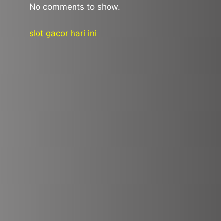
No comments to show.
slot gacor hari ini