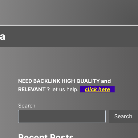
la
NEED BACKLINK HIGH QUALITY and
RELEVANT ?
let us help.
click here
Search
Search
Recent Posts