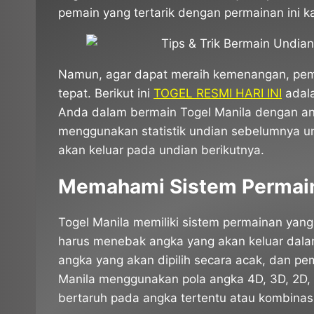
pemain yang tertarik dengan permainan ini k
Namun, agar dapat meraih kemenangan, pema
tepat. Berikut ini
TOGEL RESMI HARI INI
adala
Anda dalam bermain Togel Manila dengan ang
menggunakan statistik undian sebelumnya u
akan keluar pada undian berikutnya.
Memahami Sistem Permain
Togel Manila memiliki sistem permainan yang
harus menebak angka yang akan keluar dalam h
angka yang akan dipilih secara acak, dan pe
Manila menggunakan pola angka 4D, 3D, 2D, 
bertaruh pada angka tertentu atau kombinasi