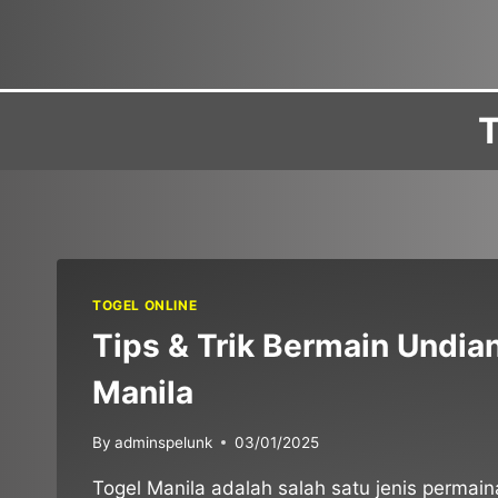
Skip
to
content
T
TOGEL ONLINE
Tips & Trik Bermain Undia
Manila
By
adminspelunk
03/01/2025
Togel Manila adalah salah satu jenis permain