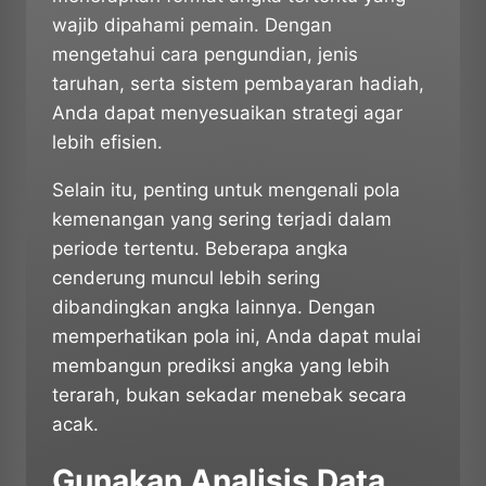
wajib dipahami pemain. Dengan
mengetahui cara pengundian, jenis
taruhan, serta sistem pembayaran hadiah,
Anda dapat menyesuaikan strategi agar
lebih efisien.
Selain itu, penting untuk mengenali pola
kemenangan yang sering terjadi dalam
periode tertentu. Beberapa angka
cenderung muncul lebih sering
dibandingkan angka lainnya. Dengan
memperhatikan pola ini, Anda dapat mulai
membangun prediksi angka yang lebih
terarah, bukan sekadar menebak secara
acak.
Gunakan Analisis Data