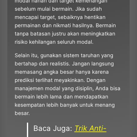
modal harian dan target kemenangan
sebelum mulai bermain. Jika sudah
mencapai target, sebaiknya hentikan
permainan dan nikmati hasilnya. Bermain
tanpa batasan justru akan meningkatkan
risiko kehilangan seluruh modal.
Selain itu, gunakan sistem taruhan yang
bertahap dan realistis. Jangan langsung
memasang angka besar hanya karena
prediksi terlihat meyakinkan. Dengan
manajemen modal yang disiplin, Anda bisa
bermain lebih lama dan mendapatkan
kesempatan lebih banyak untuk menang
besar.
Baca Juga:
Trik Anti-