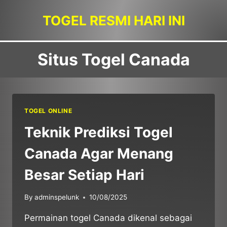
Skip
TOGEL RESMI HARI INI
to
content
Situs Togel Canada
TOGEL ONLINE
Teknik Prediksi Togel
Canada Agar Menang
Besar Setiap Hari
By
adminspelunk
10/08/2025
Permainan togel Canada dikenal sebagai