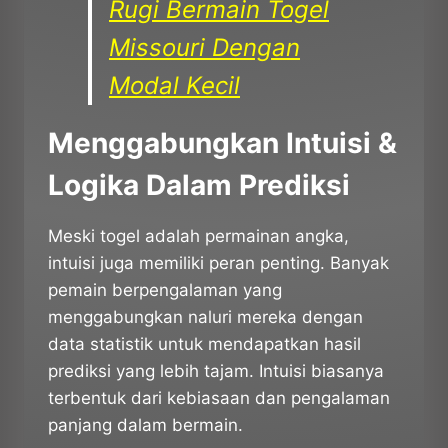
Rugi Bermain Togel
Missouri Dengan
Modal Kecil
Menggabungkan Intuisi &
Logika Dalam Prediksi
Meski togel adalah permainan angka,
intuisi juga memiliki peran penting. Banyak
pemain berpengalaman yang
menggabungkan naluri mereka dengan
data statistik untuk mendapatkan hasil
prediksi yang lebih tajam. Intuisi biasanya
terbentuk dari kebiasaan dan pengalaman
panjang dalam bermain.