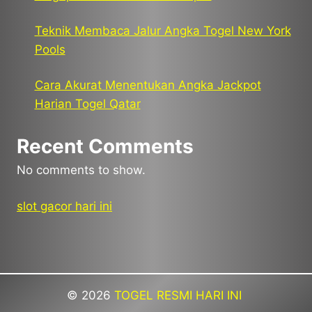
Teknik Membaca Jalur Angka Togel New York
Pools
Cara Akurat Menentukan Angka Jackpot
Harian Togel Qatar
Recent Comments
No comments to show.
slot gacor hari ini
© 2026
TOGEL RESMI HARI INI