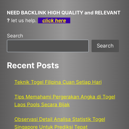
NEED BACKLINK HIGH QUALITY and RELEVANT
?
let us help.
click here
Search
Search
Recent Posts
Teknik Togel Filipina Cuan Setiap Hari
Tips Memahami Pergerakan Angka di Togel
Laos Pools Secara Bijak
Observasi Detail Analisa Statistik Togel
Singapore Untuk Prediksi Tepat