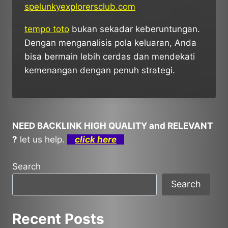
spelunkyexplorersclub.com
tempo toto
bukan sekadar keberuntungan.
Dengan menganalisis pola keluaran, Anda
bisa bermain lebih cerdas dan mendekati
kemenangan dengan penuh strategi.
NEED BACKLINK HIGH QUALITY and RELEVANT
?
let us help.
click here
Search
Search
Recent Posts