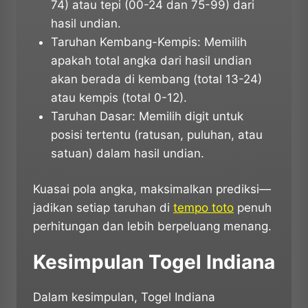
74) atau tepi (00-24 dan 75-99) dari
hasil undian.
Taruhan Kembang-Kempis: Memilih
apakah total angka dari hasil undian
akan berada di kembang (total 13-24)
atau kempis (total 0-12).
Taruhan Dasar: Memilih digit untuk
posisi tertentu (ratusan, puluhan, atau
satuan) dalam hasil undian.
Kuasai pola angka, maksimalkan prediksi—
jadikan setiap taruhan di
tempo toto
penuh
perhitungan dan lebih berpeluang menang.
Kesimpulan Togel Indiana
Dalam kesimpulan, Togel Indiana