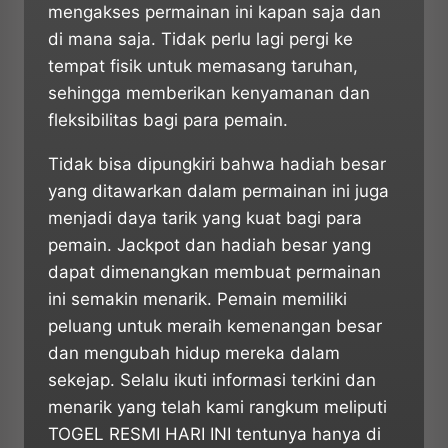
mengakses permainan ini kapan saja dan
di mana saja. Tidak perlu lagi pergi ke
tempat fisik untuk memasang taruhan,
sehingga memberikan kenyamanan dan
fleksibilitas bagi para pemain.
Tidak bisa dipungkiri bahwa hadiah besar
yang ditawarkan dalam permainan ini juga
menjadi daya tarik yang kuat bagi para
pemain. Jackpot dan hadiah besar yang
dapat dimenangkan membuat permainan
ini semakin menarik. Pemain memiliki
peluang untuk meraih kemenangan besar
dan mengubah hidup mereka dalam
sekejap. Selalu ikuti informasi terkini dan
menarik yang telah kami rangkum meliputi
TOGEL RESMI HARI INI tentunya hanya di