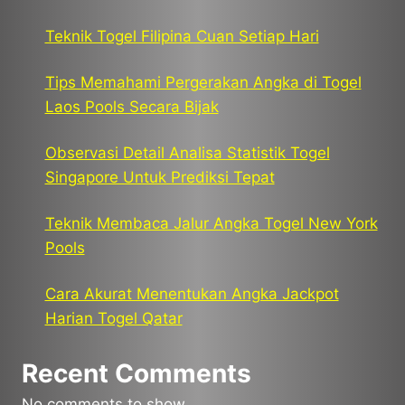
Teknik Togel Filipina Cuan Setiap Hari
Tips Memahami Pergerakan Angka di Togel
Laos Pools Secara Bijak
Observasi Detail Analisa Statistik Togel
Singapore Untuk Prediksi Tepat
Teknik Membaca Jalur Angka Togel New York
Pools
Cara Akurat Menentukan Angka Jackpot
Harian Togel Qatar
Recent Comments
No comments to show.