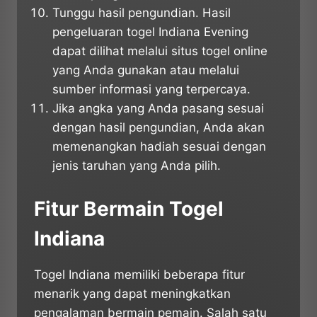
Tunggu hasil pengundian. Hasil
pengeluaran togel Indiana Evening
dapat dilihat melalui situs togel online
yang Anda gunakan atau melalui
sumber informasi yang terpercaya.
Jika angka yang Anda pasang sesuai
dengan hasil pengundian, Anda akan
memenangkan hadiah sesuai dengan
jenis taruhan yang Anda pilih.
Fitur Bermain Togel
Indiana
Togel Indiana memiliki beberapa fitur
menarik yang dapat meningkatkan
pengalaman bermain pemain. Salah satu