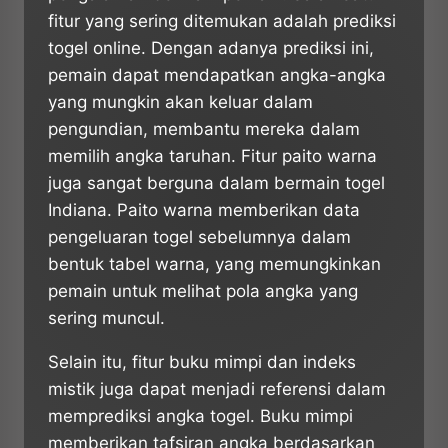
fitur yang sering ditemukan adalah prediksi
togel online. Dengan adanya prediksi ini,
pemain dapat mendapatkan angka-angka
yang mungkin akan keluar dalam
pengundian, membantu mereka dalam
memilih angka taruhan. Fitur paito warna
juga sangat berguna dalam bermain togel
Indiana. Paito warna memberikan data
pengeluaran togel sebelumnya dalam
bentuk tabel warna, yang memungkinkan
pemain untuk melihat pola angka yang
sering muncul.
Selain itu, fitur buku mimpi dan indeks
mistik juga dapat menjadi referensi dalam
memprediksi angka togel. Buku mimpi
memberikan tafsiran angka berdasarkan