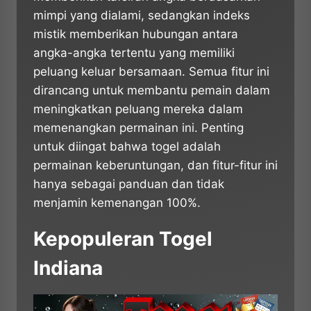
mimpi yang dialami, sedangkan indeks
mistik memberikan hubungan antara
angka-angka tertentu yang memiliki
peluang keluar bersamaan. Semua fitur ini
dirancang untuk membantu pemain dalam
meningkatkan peluang mereka dalam
memenangkan permainan ini. Penting
untuk diingat bahwa togel adalah
permainan keberuntungan, dan fitur-fitur ini
hanya sebagai panduan dan tidak
menjamin kemenangan 100%.
Kepopuleran Togel
Indiana