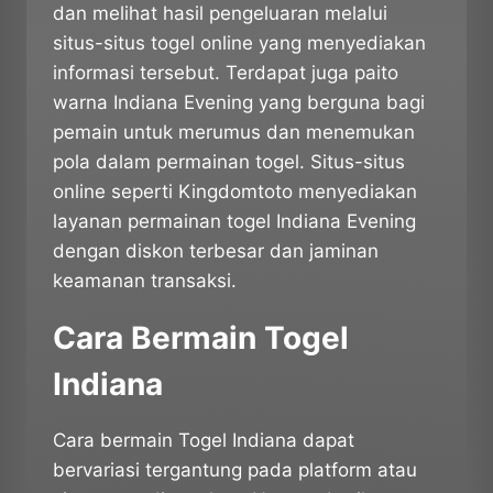
dan melihat hasil pengeluaran melalui
situs-situs togel online yang menyediakan
informasi tersebut. Terdapat juga paito
warna Indiana Evening yang berguna bagi
pemain untuk merumus dan menemukan
pola dalam permainan togel. Situs-situs
online seperti Kingdomtoto menyediakan
layanan permainan togel Indiana Evening
dengan diskon terbesar dan jaminan
keamanan transaksi.
Cara Bermain Togel
Indiana
Cara bermain Togel Indiana dapat
bervariasi tergantung pada platform atau