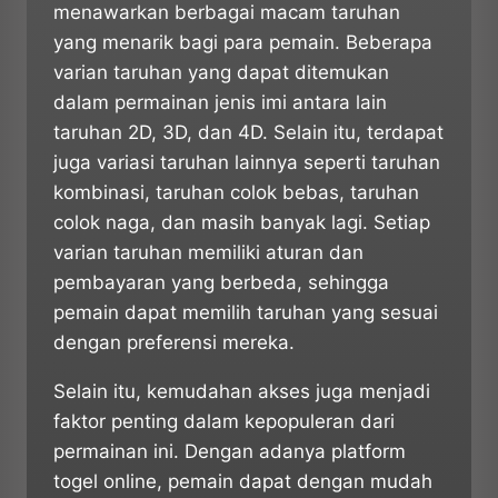
menawarkan berbagai macam taruhan
yang menarik bagi para pemain. Beberapa
varian taruhan yang dapat ditemukan
dalam permainan jenis imi antara lain
taruhan 2D, 3D, dan 4D. Selain itu, terdapat
juga variasi taruhan lainnya seperti taruhan
kombinasi, taruhan colok bebas, taruhan
colok naga, dan masih banyak lagi. Setiap
varian taruhan memiliki aturan dan
pembayaran yang berbeda, sehingga
pemain dapat memilih taruhan yang sesuai
dengan preferensi mereka.
Selain itu, kemudahan akses juga menjadi
faktor penting dalam kepopuleran dari
permainan ini. Dengan adanya platform
togel online, pemain dapat dengan mudah