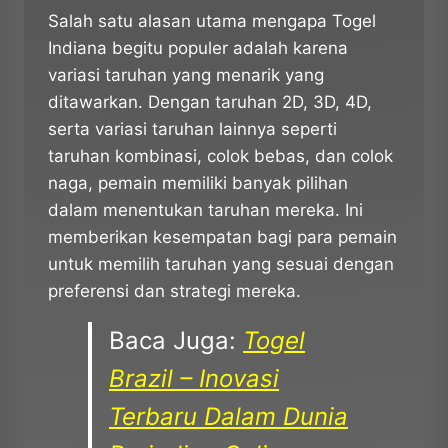
Salah satu alasan utama mengapa Togel
Indiana begitu populer adalah karena
variasi taruhan yang menarik yang
ditawarkan. Dengan taruhan 2D, 3D, 4D,
serta variasi taruhan lainnya seperti
taruhan kombinasi, colok bebas, dan colok
naga, pemain memiliki banyak pilihan
dalam menentukan taruhan mereka. Ini
memberikan kesempatan bagi para pemain
untuk memilih taruhan yang sesuai dengan
preferensi dan strategi mereka.
Baca Juga:
Togel
Brazil – Inovasi
Terbaru Dalam Dunia