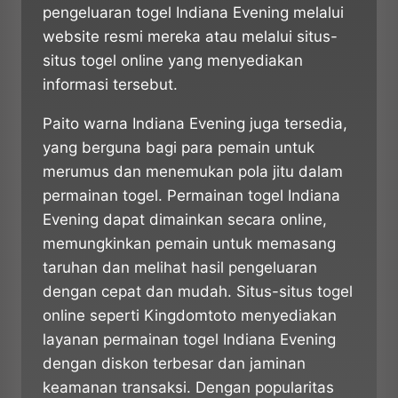
pengeluaran togel Indiana Evening melalui
website resmi mereka atau melalui situs-
situs togel online yang menyediakan
informasi tersebut.
Paito warna Indiana Evening juga tersedia,
yang berguna bagi para pemain untuk
merumus dan menemukan pola jitu dalam
permainan togel. Permainan togel Indiana
Evening dapat dimainkan secara online,
memungkinkan pemain untuk memasang
taruhan dan melihat hasil pengeluaran
dengan cepat dan mudah. Situs-situs togel
online seperti Kingdomtoto menyediakan
layanan permainan togel Indiana Evening
dengan diskon terbesar dan jaminan
keamanan transaksi. Dengan popularitas