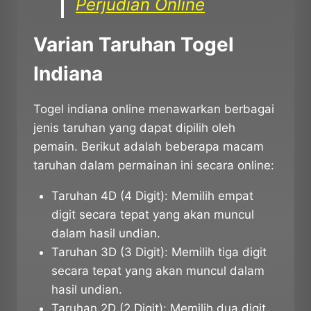
Perjudian Online
Varian Taruhan Togel
Indiana
Togel indiana online menawarkan berbagai
jenis taruhan yang dapat dipilih oleh
pemain. Berikut adalah beberapa macam
taruhan dalam permainan ini secara online:
Taruhan 4D (4 Digit): Memilih empat
digit secara tepat yang akan muncul
dalam hasil undian.
Taruhan 3D (3 Digit): Memilih tiga digit
secara tepat yang akan muncul dalam
hasil undian.
Taruhan 2D (2 Digit): Memilih dua digit