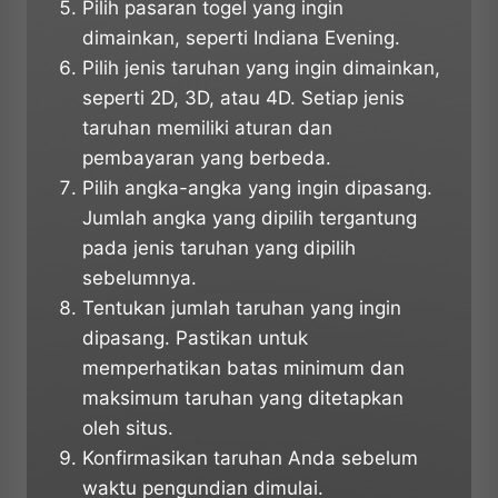
Pilih pasaran togel yang ingin
dimainkan, seperti Indiana Evening.
Pilih jenis taruhan yang ingin dimainkan,
seperti 2D, 3D, atau 4D. Setiap jenis
taruhan memiliki aturan dan
pembayaran yang berbeda.
Pilih angka-angka yang ingin dipasang.
Jumlah angka yang dipilih tergantung
pada jenis taruhan yang dipilih
sebelumnya.
Tentukan jumlah taruhan yang ingin
dipasang. Pastikan untuk
memperhatikan batas minimum dan
maksimum taruhan yang ditetapkan
oleh situs.
Konfirmasikan taruhan Anda sebelum
waktu pengundian dimulai.