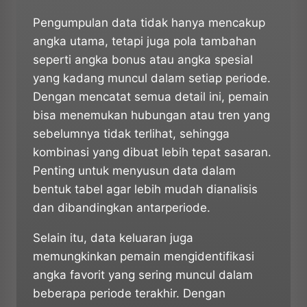
Pengumpulan data tidak hanya mencakup
angka utama, tetapi juga pola tambahan
seperti angka bonus atau angka spesial
yang kadang muncul dalam setiap periode.
Dengan mencatat semua detail ini, pemain
bisa menemukan hubungan atau tren yang
sebelumnya tidak terlihat, sehingga
kombinasi yang dibuat lebih tepat sasaran.
Penting untuk menyusun data dalam
bentuk tabel agar lebih mudah dianalisis
dan dibandingkan antarperiode.
Selain itu, data keluaran juga
memungkinkan pemain mengidentifikasi
angka favorit yang sering muncul dalam
beberapa periode terakhir. Dengan