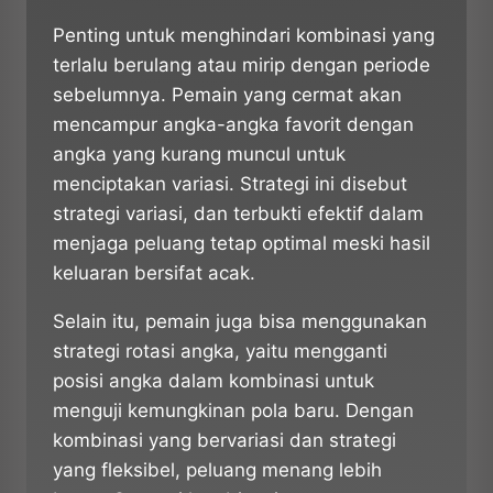
Penting untuk menghindari kombinasi yang
terlalu berulang atau mirip dengan periode
sebelumnya. Pemain yang cermat akan
mencampur angka-angka favorit dengan
angka yang kurang muncul untuk
menciptakan variasi. Strategi ini disebut
strategi variasi, dan terbukti efektif dalam
menjaga peluang tetap optimal meski hasil
keluaran bersifat acak.
Selain itu, pemain juga bisa menggunakan
strategi rotasi angka, yaitu mengganti
posisi angka dalam kombinasi untuk
menguji kemungkinan pola baru. Dengan
kombinasi yang bervariasi dan strategi
yang fleksibel, peluang menang lebih