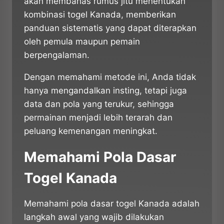
akan membahas rumus jitu menentukan
kombinasi togel Kanada, memberikan
panduan sistematis yang dapat diterapkan
oleh pemula maupun pemain
berpengalaman.
Dengan memahami metode ini, Anda tidak
hanya mengandalkan insting, tetapi juga
data dan pola yang terukur, sehingga
permainan menjadi lebih terarah dan
peluang kemenangan meningkat.
Memahami Pola Dasar
Togel Kanada
Memahami pola dasar togel Kanada adalah
langkah awal yang wajib dilakukan