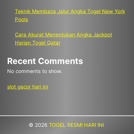
Teknik Membaca Jalur Angka Togel New York
Pools
Cara Akurat Menentukan Angka Jackpot
Harian Togel Qatar
Recent Comments
No comments to show.
slot gacor hari ini
© 2026
TOGEL RESMI HARI INI