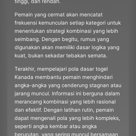
tinggi, dan rendah.
Pemain yang cermat akan mencatat
frekuensi kemunculan setiap kategori untuk
menentukan strategi kombinasi yang lebih
seimbang. Dengan begitu, rumus yang
digunakan akan memiliki dasar logika yang
kuat, bukan sekadar tebakan semata.
Terakhir, mempelajari pola dasar togel
Kanada membantu pemain menghindari
angka-angka yang cenderung stagnan atau
jarang muncul. Informasi ini berguna dalam
merancang kombinasi yang lebih rasional
dan efektif. Dengan latihan rutin, pemain
dapat mengenali pola yang lebih kompleks,
seperti angka kembar atau angka
berurutan, yang sering muncul bersamaan