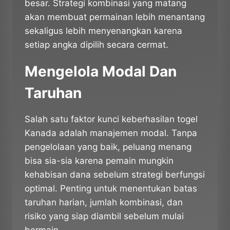
besar. Strategi kombinasi yang matang
akan membuat permainan lebih menantang
sekaligus lebih menyenangkan karena
setiap angka dipilih secara cermat.
Mengelola Modal Dan
Taruhan
Salah satu faktor kunci keberhasilan togel
Kanada adalah manajemen modal. Tanpa
pengelolaan yang baik, peluang menang
bisa sia-sia karena pemain mungkin
kehabisan dana sebelum strategi berfungsi
optimal. Penting untuk menentukan batas
taruhan harian, jumlah kombinasi, dan
risiko yang siap diambil sebelum mulai