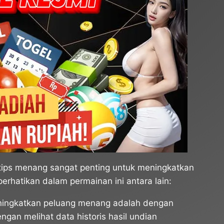
 tips menang sangat penting untuk meningkatkan
erhatikan dalam permainan ini antara lain:
eningkatkan peluang menang adalah dengan
ngan melihat data historis hasil undian