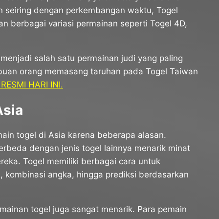
 seiring dengan perkembangan waktu, Togel
berbagai variasi permainan seperti Togel 4D,
 menjadi salah satu permainan judi yang paling
 ribuan orang memasang taruhan pada Togel Taiwan
RESMI HARI INI.
Asia
ain togel di Asia karena beberapa alasan.
rbeda dengan jenis togel lainnya menarik minat
ka. Togel memiliki berbagai cara untuk
, kombinasi angka, hingga prediksi berdasarkan
rmainan togel juga sangat menarik. Para pemain