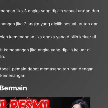
ngan jika 3 angka yang dipilih sesuai urutan dan
ngan jika 2 angka yang dipilih sesuai urutan dan
eh kemenangan jika angka yang dipilih keluar di
 kemenangan jika angka yang dipilih keluar di
ih.
togel, pemain dapat memasang taruhan dengan
g kemenangan.
 Bermain