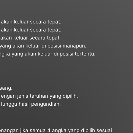
kan keluar secara tepat.
kan keluar secara tepat.
kan keluar secara tepat.
yang akan keluar di posisi manapun.
ka yang akan keluar di posisi tertentu.
sang.
engan jenis taruhan yang dipilih.
 tunggu hasil pengundian.
angan jika semua 4 angka yang dipilih sesuai