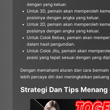
dengan yang keluar.
Untuk 3D, pemain akan memperoleh kemena
posisinya dengan angka yang keluar.
Untuk 2D, pemain akan memperoleh kemena
posisinya dengan angka yang keluar.
Untuk Colok Bebas, pemain akan memperol
dalam hasil pengundian.
Untuk Colok Jitu, pemain akan memperoleh
posisi yang tepat sesuai dengan yang dipil
Dengan memahami aturan dan cara bermain 
lebih percaya diri dan meningkatkan peluan
Strategi Dan Tips Menang