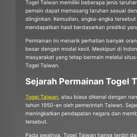
Togel Taiwan memiliki beberapa jenis taruhan 
pemain dapat memasang taruhan sesuai denga
diinginkan. Kemudian, angka-angka tersebut
mendapatkan hasil berdasarkan prediksi ya
Permainan ini menarik perhatian banyak or
besar dengan modal kecil. Meskipun di Indon
masyarakat yang tetap bermain melalui situs
Togel Taiwan.
Sejarah Permainan Togel 
Togel Taiwan
, atau biasa dikenal dengan na
tahun 1950-an oleh pemerintah Taiwan. Seja
meningkatkan pendapatan negara dan memba
tersebut.
Pada awalnya, Togel Taiwan hanya terdiri dari