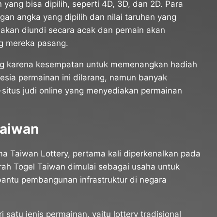
yang bisa dipilih, seperti 4D, 3D, dan 2D. Para
n angka yang dipilih dan nilai taruhan yang
 akan diundi secara acak dan pemain akan
ng mereka pasang.
ang karena kesempatan untuk memenangkan hadiah
esia permainan ini dilarang, namun banyak
-situs judi online yang menyediakan permainan
Taiwan
ma Taiwan Lottery, pertama kali diperkenalkan pada
rah Togel Taiwan dimulai sebagai usaha untuk
ntu pembangunan infrastruktur di negara
 satu jenis permainan, yaitu lottery tradisional