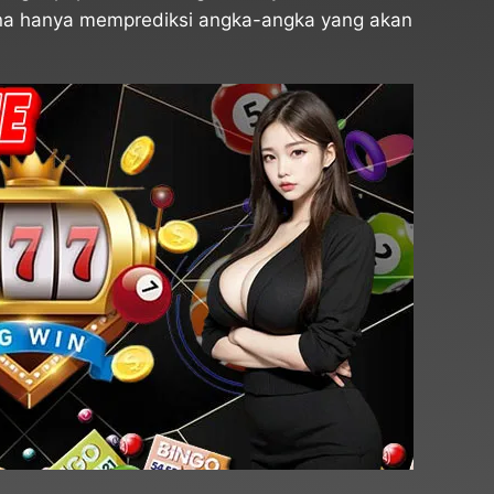
ena hanya memprediksi angka-angka yang akan