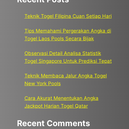
Teknik Togel Filipina Cuan Setiap Hari
Tips Memahami Pergerakan Angka di
Togel Laos Pools Secara Bijak
Observasi Detail Analisa Statistik
Togel Singapore Untuk Prediksi Tepat
Teknik Membaca Jalur Angka Togel
New York Pools
Cara Akurat Menentukan Angka
Jackpot Harian Togel Qatar
Recent Comments