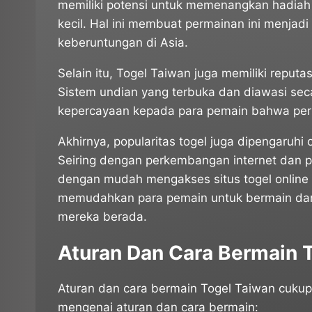
memiliki potensi untuk memenangkan hadiah
kecil. Hal ini membuat permainan ini menjadi 
keberuntungan di Asia.
Selain itu, Togel Taiwan juga memiliki reputa
Sistem undian yang terbuka dan diawasi se
kepercayaan kepada para pemain bahwa perma
Akhirnya, popularitas togel juga dipengaruh
Seiring dengan perkembangan internet dan 
dengan mudah mengakses situs togel online 
memudahkan para pemain untuk bermain da
mereka berada.
Aturan Dan Cara Bermain 
Aturan dan cara bermain Togel Taiwan cukup 
mengenai aturan dan cara bermain: