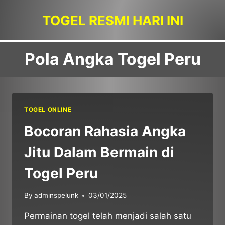
Skip
TOGEL RESMI HARI INI
to
content
Pola Angka Togel Peru
TOGEL ONLINE
Bocoran Rahasia Angka
Jitu Dalam Bermain di
Togel Peru
By
adminspelunk
03/01/2025
Permainan togel telah menjadi salah satu