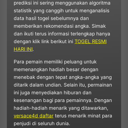
prediksi ini sering menggunakan algoritma
statistik yang canggih untuk menganalisis
data hasil togel sebelumnya dan
memberikan rekomendasi angka. Simak
dan ikuti terus informasi terlengkap hanya
dengan klik link berikut ini
TOGEL RESMI
HARI INI
.
Para pemain memiliki peluang untuk
memenangkan hadiah besar dengan
menebak dengan tepat angka-angka yang
ditarik dalam undian. Selain itu, permainan
ini juga menyediakan hiburan dan
kesenangan bagi para pemainnya. Dengan
hadiah-hadiah menarik yang ditawarkan,
versace4d daftar
terus menarik minat para
penjudi di seluruh dunia.