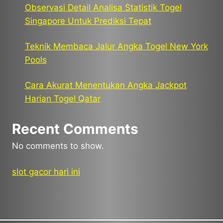
Observasi Detail Analisa Statistik Togel
Singapore Untuk Prediksi Tepat
Teknik Membaca Jalur Angka Togel New York
Pools
Cara Akurat Menentukan Angka Jackpot
Harian Togel Qatar
Recent Comments
No comments to show.
slot gacor hari ini