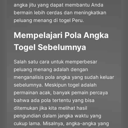
angka jitu yang dapat membantu Anda
bermain lebih cerdas dan meningkatkan
peluang menang di togel Peru.
Mempelajari Pola Angka
Togel Sebelumnya
Salah satu cara untuk memperbesar
peluang menang adalah dengan
menganalisis pola angka yang sudah keluar
sebelumnya. Meskipun togel adalah
permainan acak, banyak pemain percaya
bahwa ada pola tertentu yang bisa
ditemukan jika kita melihat hasil
pengundian dalam jangka waktu yang
cukup lama. Misalnya, angka-angka yang