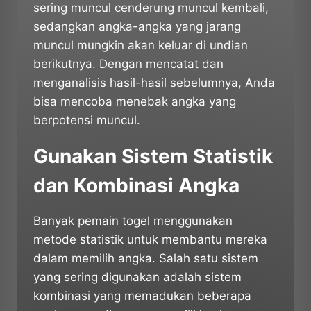
sering muncul cenderung muncul kembali,
sedangkan angka-angka yang jarang
muncul mungkin akan keluar di undian
berikutnya. Dengan mencatat dan
menganalisis hasil-hasil sebelumnya, Anda
bisa mencoba menebak angka yang
berpotensi muncul.
Gunakan Sistem Statistik
dan Kombinasi Angka
Banyak pemain togel menggunakan
metode statistik untuk membantu mereka
dalam memilih angka. Salah satu sistem
yang sering digunakan adalah sistem
kombinasi yang memadukan beberapa