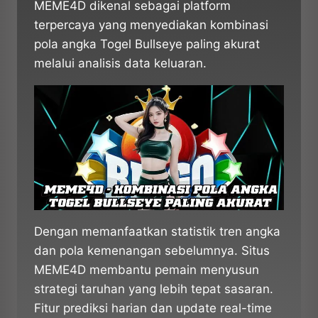
MEME4D dikenal sebagai platform
terpercaya yang menyediakan kombinasi
pola angka Togel Bullseye paling akurat
melalui analisis data keluaran.
Dengan memanfaatkan statistik tren angka
dan pola kemenangan sebelumnya. Situs
MEME4D membantu pemain menyusun
strategi taruhan yang lebih tepat sasaran.
Fitur prediksi harian dan update real-time