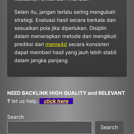
Selain itu, jangan terlalu sering mengubah
strategi. Evaluasi hasil secara berkala dan
sesuaikan pola jika diperlukan. Disiplin
dalam menerapkan metode dan mengikuti
prediksi dari
meme4d
secara konsisten
dapat memberi hasil yang jauh lebih stabil
dalam jangka panjang.
NEED BACKLINK HIGH QUALITY and RELEVANT
?
let us help.
click here
Search
Search