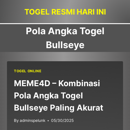
Skip
TOGEL RESMI HARI INI
to
content
Pola Angka Togel
Bullseye
TOGEL ONLINE
MEME4D – Kombinasi
Pola Angka Togel
Bullseye Paling Akurat
By
adminspelunk
05/30/2025