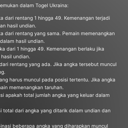
itemukan dalam Togel Ukraina:
 dari rentang 1 hingga 49. Kemenangan terjadi
an hasil undian.
ka dari rentang yang sama. Pemain memenangkan
dalam hasil undian.
a dari 1 hingga 49. Kemenangan berlaku jika
hasil undian.
dari rentang yang ada. Jika angka tersebut muncul
ng.
ng harus muncul pada posisi tertentu. Jika angka
emain memenangkan taruhan.
i apakah total jumlah angka yang keluar dalam
total dari angka yang ditarik dalam undian dan
inasi beberapa angka yang diharapkan muncul