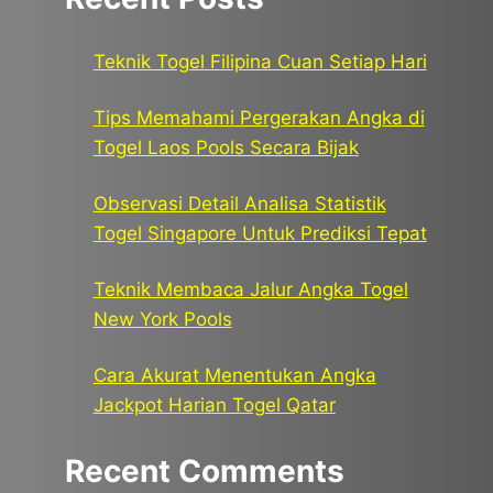
Teknik Togel Filipina Cuan Setiap Hari
Tips Memahami Pergerakan Angka di
Togel Laos Pools Secara Bijak
Observasi Detail Analisa Statistik
Togel Singapore Untuk Prediksi Tepat
Teknik Membaca Jalur Angka Togel
New York Pools
Cara Akurat Menentukan Angka
Jackpot Harian Togel Qatar
Recent Comments