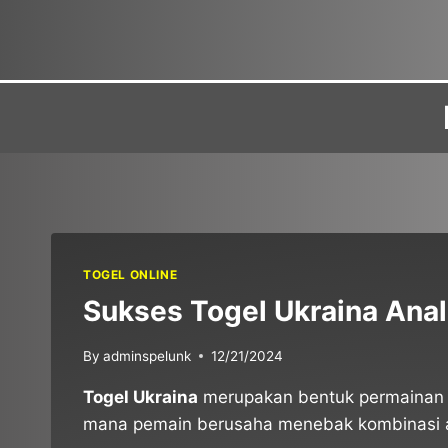
Skip
to
content
TOGEL ONLINE
Sukses Togel Ukraina Ana
By
adminspelunk
12/21/2024
​Togel Ukraina
merupakan bentuk permainan ju
mana pemain berusaha menebak kombinasi an