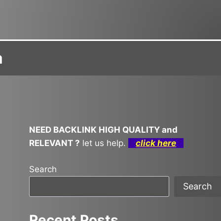
a
NEED BACKLINK HIGH QUALITY and
RELEVANT ?
let us help.
click here
Search
Search
Recent Posts