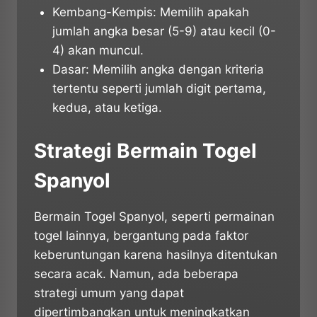
Kembang-Kempis: Memilih apakah
jumlah angka besar (5-9) atau kecil (0-
4) akan muncul.
Dasar: Memilih angka dengan kriteria
tertentu seperti jumlah digit pertama,
kedua, atau ketiga.
Strategi Bermain Togel
Spanyol
Bermain Togel Spanyol, seperti permainan
togel lainnya, bergantung pada faktor
keberuntungan karena hasilnya ditentukan
secara acak. Namun, ada beberapa
strategi umum yang dapat
dipertimbangkan untuk meningkatkan