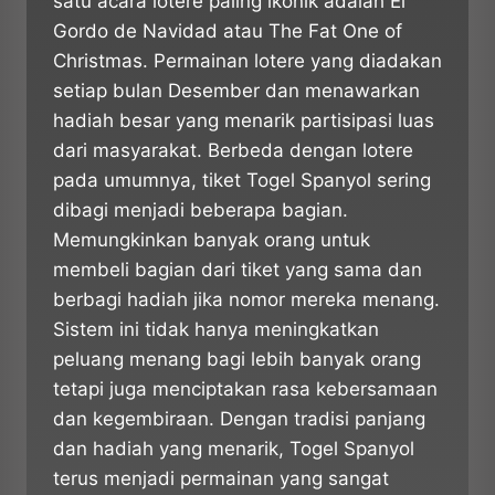
satu acara lotere paling ikonik adalah El
Gordo de Navidad atau The Fat One of
Christmas. Permainan lotere yang diadakan
setiap bulan Desember dan menawarkan
hadiah besar yang menarik partisipasi luas
dari masyarakat. Berbeda dengan lotere
pada umumnya, tiket Togel Spanyol sering
dibagi menjadi beberapa bagian.
Memungkinkan banyak orang untuk
membeli bagian dari tiket yang sama dan
berbagi hadiah jika nomor mereka menang.
Sistem ini tidak hanya meningkatkan
peluang menang bagi lebih banyak orang
tetapi juga menciptakan rasa kebersamaan
dan kegembiraan. Dengan tradisi panjang
dan hadiah yang menarik, Togel Spanyol
terus menjadi permainan yang sangat