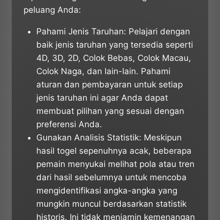
peluang Anda:
Pahami Jenis Taruhan: Pelajari dengan
baik jenis taruhan yang tersedia seperti
4D, 3D, 2D, Colok Bebas, Colok Macau,
Colok Naga, dan lain-lain. Pahami
aturan dan pembayaran untuk setiap
jenis taruhan ini agar Anda dapat
membuat pilihan yang sesuai dengan
preferensi Anda.
Gunakan Analisis Statistik: Meskipun
hasil togel sepenuhnya acak, beberapa
pemain menyukai melihat pola atau tren
dari hasil sebelumnya untuk mencoba
mengidentifikasi angka-angka yang
mungkin muncul berdasarkan statistik
historis. Ini tidak menjamin kemenangan