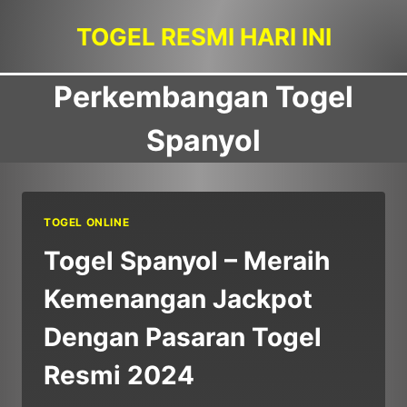
Skip
TOGEL RESMI HARI INI
to
content
Perkembangan Togel
Spanyol
TOGEL ONLINE
Togel Spanyol – Meraih
Kemenangan Jackpot
Dengan Pasaran Togel
Resmi 2024