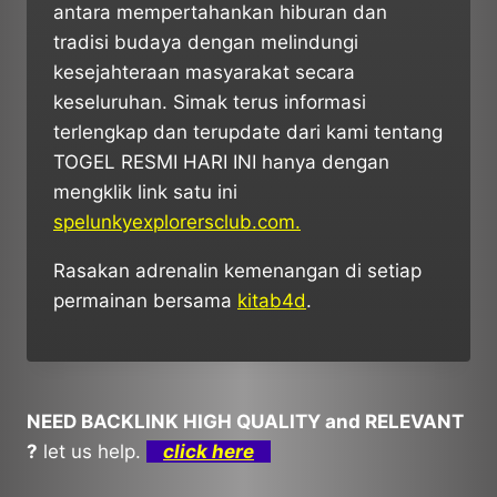
antara mempertahankan hiburan dan
tradisi budaya dengan melindungi
kesejahteraan masyarakat secara
keseluruhan. Simak terus informasi
terlengkap dan terupdate dari kami tentang
TOGEL RESMI HARI INI hanya dengan
mengklik link satu ini
spelunkyexplorersclub.com.
Rasakan adrenalin kemenangan di setiap
permainan bersama
kitab4d
.
NEED BACKLINK HIGH QUALITY and RELEVANT
?
let us help.
click here