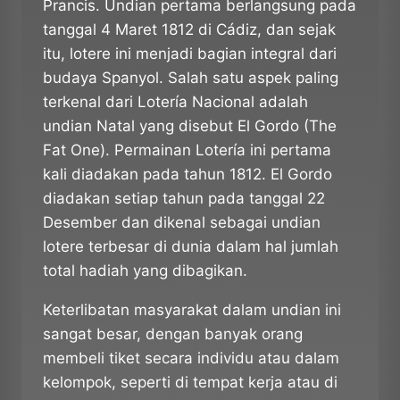
Prancis. Undian pertama berlangsung pada
tanggal 4 Maret 1812 di Cádiz, dan sejak
itu, lotere ini menjadi bagian integral dari
budaya Spanyol. Salah satu aspek paling
terkenal dari Lotería Nacional adalah
undian Natal yang disebut El Gordo (The
Fat One). Permainan Lotería ini pertama
kali diadakan pada tahun 1812. El Gordo
diadakan setiap tahun pada tanggal 22
Desember dan dikenal sebagai undian
lotere terbesar di dunia dalam hal jumlah
total hadiah yang dibagikan.
Keterlibatan masyarakat dalam undian ini
sangat besar, dengan banyak orang
membeli tiket secara individu atau dalam
kelompok, seperti di tempat kerja atau di