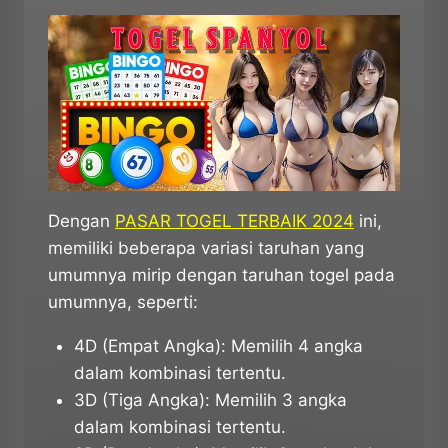
Dengan
PASAR TOGEL TERBAIK 2024
ini,
memiliki beberapa variasi taruhan yang
umumnya mirip dengan taruhan togel pada
umumnya, seperti:
4D (Empat Angka): Memilih 4 angka
dalam kombinasi tertentu.
3D (Tiga Angka): Memilih 3 angka
dalam kombinasi tertentu.