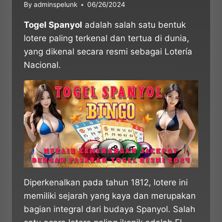
By
adminspelunk
06/26/2024
Togel Spanyol
adalah salah satu bentuk
lotere paling terkenal dan tertua di dunia,
yang dikenal secara resmi sebagai Lotería
Nacional.
Diperkenalkan pada tahun 1812, lotere ini
memiliki sejarah yang kaya dan merupakan
bagian integral dari budaya Spanyol. Salah