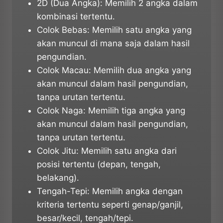
2D (Dua Angka): Memilih 2 angka dalam
kombinasi tertentu.
Colok Bebas: Memilih satu angka yang
akan muncul di mana saja dalam hasil
pengundian.
Colok Macau: Memilih dua angka yang
akan muncul dalam hasil pengundian,
tanpa urutan tertentu.
Colok Naga: Memilih tiga angka yang
akan muncul dalam hasil pengundian,
tanpa urutan tertentu.
Colok Jitu: Memilih satu angka dari
posisi tertentu (depan, tengah,
belakang).
Tengah-Tepi: Memilih angka dengan
kriteria tertentu seperti genap/ganjil,
besar/kecil, tengah/tepi.