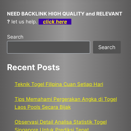
NEED BACKLINK HIGH QUALITY and RELEVANT
?
let us help.
click here
Search
Search
Recent Posts
Teknik Togel Filipina Cuan Setiap Hari
Tips Memahami Pergerakan Angka di Togel
Laos Pools Secara Bijak
Observasi Detail Analisa Statistik Togel
Singapore Untuk Prediksi Tepat