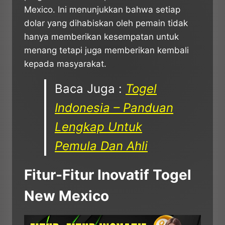
Mexico. Ini menunjukkan bahwa setiap
dolar yang dihabiskan oleh pemain tidak
hanya memberikan kesempatan untuk
menang tetapi juga memberikan kembali
kepada masyarakat.
Baca Juga :
Togel
Indonesia – Panduan
Lengkap Untuk
Pemula Dan Ahli
Fitur-Fitur Inovatif Togel
New Mexico