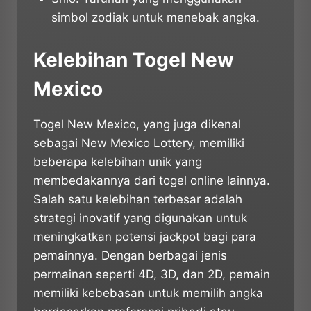
simbol zodiak untuk menebak angka.
Kelebihan Togel New
Mexico
Togel New Mexico, yang juga dikenal
sebagai New Mexico Lottery, memiliki
beberapa kelebihan unik yang
membedakannya dari togel online lainnya.
Salah satu kelebihan terbesar adalah
strategi inovatif yang digunakan untuk
meningkatkan potensi jackpot bagi para
pemainnya. Dengan berbagai jenis
permainan seperti 4D, 3D, dan 2D, pemain
memiliki kebebasan untuk memilih angka