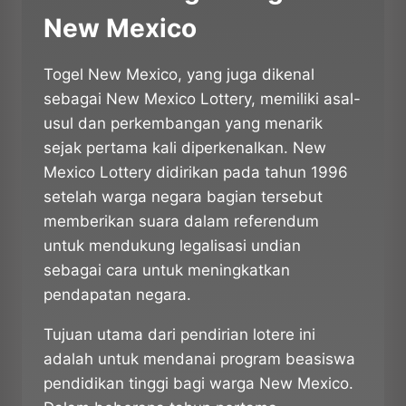
New Mexico
Togel New Mexico, yang juga dikenal
sebagai New Mexico Lottery, memiliki asal-
usul dan perkembangan yang menarik
sejak pertama kali diperkenalkan. New
Mexico Lottery didirikan pada tahun 1996
setelah warga negara bagian tersebut
memberikan suara dalam referendum
untuk mendukung legalisasi undian
sebagai cara untuk meningkatkan
pendapatan negara.
Tujuan utama dari pendirian lotere ini
adalah untuk mendanai program beasiswa
pendidikan tinggi bagi warga New Mexico.