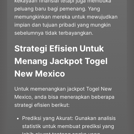
kekayaan finansial tetapi juga membuka
peluang baru bagi pemenang. Yang
memungkinkan mereka untuk mewujudkan
impian dan tujuan pribadi yang mungkin
sebelumnya tidak terbayangkan.
Strategi Efisien Untuk
Menang Jackpot Togel
New Mexico
Untuk memenangkan jackpot Togel New
Mexico, anda bisa menerapkan beberapa
strategi efisien berikut:
Prediksi yang Akurat: Gunakan analisis
statistik untuk membuat prediksi yang