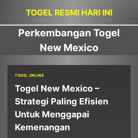
Skip
TOGEL RESMI HARI INI
to
content
Perkembangan Togel
New Mexico
TOGEL ONLINE
Togel New Mexico –
Strategi Paling Efisien
Untuk Menggapai
Kemenangan