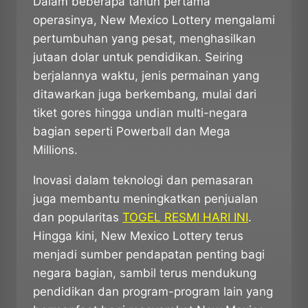
Dalam beberapa tahun pertama
operasinya, New Mexico Lottery mengalami
pertumbuhan yang pesat, menghasilkan
jutaan dolar untuk pendidikan. Seiring
berjalannya waktu, jenis permainan yang
ditawarkan juga berkembang, mulai dari
tiket gores hingga undian multi-negara
bagian seperti Powerball dan Mega
Millions.
Inovasi dalam teknologi dan pemasaran
juga membantu meningkatkan penjualan
dan popularitas
TOGEL RESMI HARI INI
.
Hingga kini, New Mexico Lottery terus
menjadi sumber pendapatan penting bagi
negara bagian, sambil terus mendukung
pendidikan dan program-program lain yang