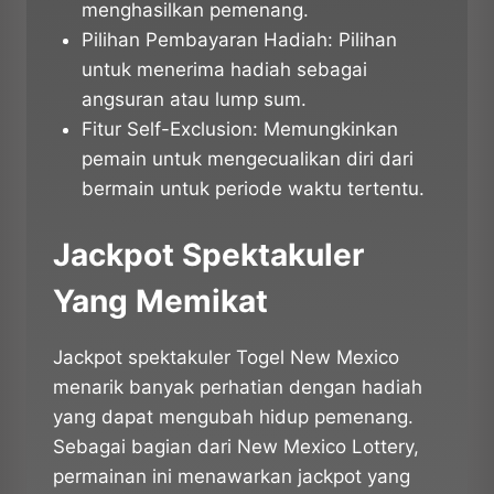
menghasilkan pemenang.
Pilihan Pembayaran Hadiah: Pilihan
untuk menerima hadiah sebagai
angsuran atau lump sum.
Fitur Self-Exclusion: Memungkinkan
pemain untuk mengecualikan diri dari
bermain untuk periode waktu tertentu.
Jackpot Spektakuler
Yang Memikat
Jackpot spektakuler Togel New Mexico
menarik banyak perhatian dengan hadiah
yang dapat mengubah hidup pemenang.
Sebagai bagian dari New Mexico Lottery,
permainan ini menawarkan jackpot yang