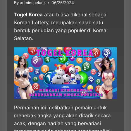
By
adminspelunk
06/25/2024
Togel Korea
atau biasa dikenal sebagai
Korean Lottery, merupakan salah satu
bentuk perjudian yang populer di Korea
Selatan.
Permainan ini melibatkan pemain untuk
menebak angka yang akan ditarik secara
acak, dengan hadiah yang bervariasi