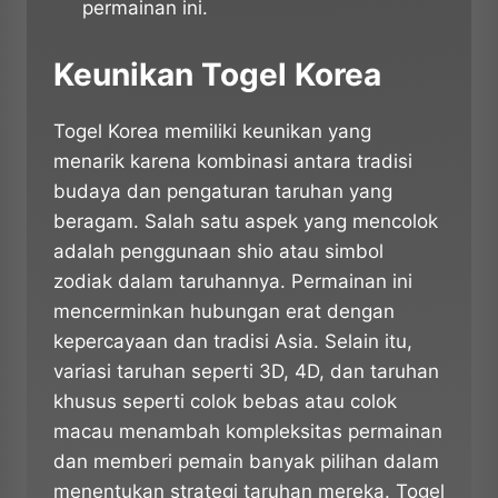
permainan ini.
Keunikan Togel Korea
Togel Korea memiliki keunikan yang
menarik karena kombinasi antara tradisi
budaya dan pengaturan taruhan yang
beragam. Salah satu aspek yang mencolok
adalah penggunaan shio atau simbol
zodiak dalam taruhannya. Permainan ini
mencerminkan hubungan erat dengan
kepercayaan dan tradisi Asia. Selain itu,
variasi taruhan seperti 3D, 4D, dan taruhan
khusus seperti colok bebas atau colok
macau menambah kompleksitas permainan
dan memberi pemain banyak pilihan dalam
menentukan strategi taruhan mereka. Togel