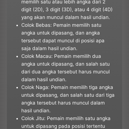
memilih satu atau lebih angka dari 2
digit (2D), 3 digit (3D), atau 4 digit (4D)
yang akan muncul dalam hasil undian.
Colok Bebas: Pemain memilih satu
angka untuk dipasang, dan angka
tersebut dapat muncul di posisi apa
saja dalam hasil undian.
Colok Macau: Pemain memilih dua
angka untuk dipasang, dan salah satu
dari dua angka tersebut harus muncul
dalam hasil undian.
Colok Naga: Pemain memilih tiga angka
untuk dipasang, dan salah satu dari tiga
angka tersebut harus muncul dalam
hasil undian.
Colok Jitu: Pemain memilih satu angka
untuk dipasang pada posisi tertentu