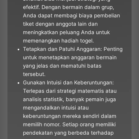
efektif. Dengan bermain dalam grup,
Anda dapat membagi biaya pembelian
tiket dengan anggota lain dan
meningkatkan peluang Anda untuk
memenangkan hadiah togel.
Tetapkan dan Patuhi Anggaran: Penting
untuk menetapkan anggaran bermain
yang jelas dan mematuhi batas
tersebut.
Gunakan Intuisi dan Keberuntungan:
Terlepas dari strategi matematis atau
analisis statistik, banyak pemain juga
mengandalkan intuisi atau
keberuntungan mereka sendiri dalam
memilih nomor. Setiap orang memiliki
pendekatan yang berbeda terhadap