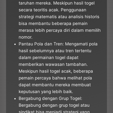
taruhan mereka. Meskipun hasil togel
secara teoritis acak. Penggunaan
strategi matematis atau analisis historis
bisa membantu beberapa pemain
merasa lebih percaya diri dalam memilih
nomor.
Pantau Pola dan Tren: Mengamati pola
hasil sebelumnya atau tren tertentu
dalam permainan togel dapat
memberikan wawasan tambahan.
Meskipun hasil togel acak, beberapa
pemain percaya bahwa melihat pola
dapat membantu mereka membuat
keputusan yang lebih baik.
Bergabung dengan Grup Togel:
Bergabung dengan grup togel atau
sindikat bisa menjadi strategi yang