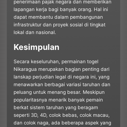
penerimaan pajak negara dan memberikan
lapangan kerja bagi banyak orang. Hal ini
dapat membantu dalam pembangunan
infrastruktur dan proyek sosial di tingkat
lokal dan nasional.
Kesimpulan
Secara keseluruhan, permainan togel
Nikaragua merupakan bagian penting dari
lanskap perjudian legal di negara ini, yang
menawarkan berbagai variasi taruhan dan
peluang untuk menang besar. Meskipun
popularitasnya menarik banyak pemain
berkat sistem taruhan yang beragam
seperti 3D, 4D, colok bebas, colok macau,
dan colok naga, ada beberapa aspek yang