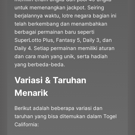
untuk memenangkan jackpot. Seiring
berjalannya waktu, lotre negara bagian ini
telah berkembang dan menambahkan
berbagai permainan baru seperti
SuperLotto Plus, Fantasy 5, Daily 3, dan
Daily 4. Setiap permainan memiliki aturan
dan cara main yang unik, serta hadiah
yang berbeda-beda.
Variasi & Taruhan
Menarik
Berikut adalah beberapa variasi dan
taruhan yang bisa ditemukan dalam Togel
California: