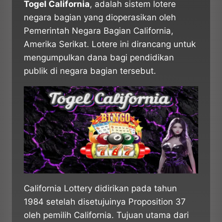
Togel California
, adalah sistem lotere
negara bagian yang dioperasikan oleh
Pemerintah Negara Bagian California,
Amerika Serikat. Lotere ini dirancang untuk
mengumpulkan dana bagi pendidikan
publik di negara bagian tersebut.
California Lottery didirikan pada tahun
1984 setelah disetujuinya Proposition 37
oleh pemilih California. Tujuan utama dari