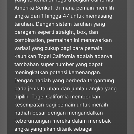
Amerika Serikat, di mana pemain memilih
angka dari 1 hingga 47 untuk memasang
taruhan. Dengan sistem taruhan yang
beragam seperti straight, box, dan
combination, permainan ini menawarkan
variasi yang cukup bagi para pemain.
Keunikan Togel California adalah adanya
tambahan super number yang dapat
meningkatkan potensi kemenangan.
Dengan hadiah yang berbeda tergantung
pada jenis taruhan dan jumlah angka yang
dipilih, Togel California memberikan
kesempatan bagi pemain untuk meraih
hadiah besar dengan mengandalkan
keberuntungan mereka dalam menebak
angka yang akan ditarik sebagai