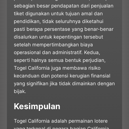
sebagian besar pendapatan dari penjualan
tiket digunakan untuk tujuan amal dan
pendidikan, tidak seluruhnya diketahui
pasti berapa persentase yang benar-benar
disalurkan untuk kepentingan tersebut
setelah mempertimbangkan biaya
operasional dan administratif. Kedua,
seperti halnya semua bentuk perjudian,
Togel California juga membawa risiko
kecanduan dan potensi kerugian finansial
yang signifikan jika tidak dimainkan dengan
bijak.
Kesimpulan
Togel California adalah permainan lotere
yang terkenal di negara bagian California,