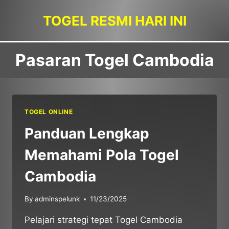
Skip
TOGEL RESMI HARI INI
to
content
Pasaran Togel Cambodia
TOGEL ONLINE
Panduan Lengkap
Memahami Pola Togel
Cambodia
By
adminspelunk
11/23/2025
Pelajari strategi tepat Togel Cambodia