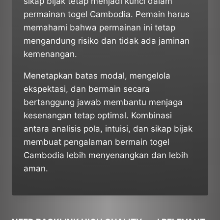
sikap bijak tetap menjadi kunci dalam
permainan togel Cambodia. Pemain harus
memahami bahwa permainan ini tetap
mengandung risiko dan tidak ada jaminan
kemenangan.
Menetapkan batas modal, mengelola
ekspektasi, dan bermain secara
bertanggung jawab membantu menjaga
kesenangan tetap optimal. Kombinasi
antara analisis pola, intuisi, dan sikap bijak
membuat pengalaman bermain togel
Cambodia lebih menyenangkan dan lebih
aman.