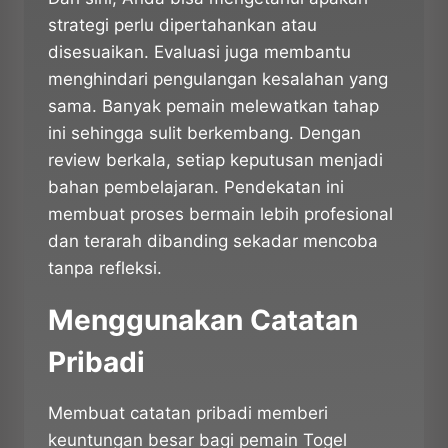
strategi perlu dipertahankan atau
disesuaikan. Evaluasi juga membantu
menghindari pengulangan kesalahan yang
sama. Banyak pemain melewatkan tahap
ini sehingga sulit berkembang. Dengan
review berkala, setiap keputusan menjadi
bahan pembelajaran. Pendekatan ini
membuat proses bermain lebih profesional
dan terarah dibanding sekadar mencoba
tanpa refleksi.
Menggunakan Catatan
Pribadi
Membuat catatan pribadi memberi
keuntungan besar bagi pemain Togel