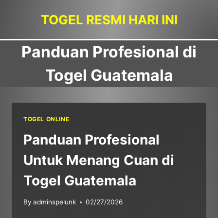
Skip
TOGEL RESMI HARI INI
to
content
Panduan Profesional di
Togel Guatemala
TOGEL ONLINE
Panduan Profesional
Untuk Menang Cuan di
Togel Guatemala
By
adminspelunk
02/27/2026