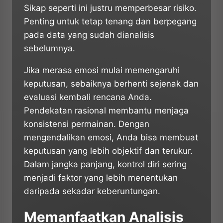
Sikap seperti ini justru memperbesar risiko.
Penting untuk tetap tenang dan berpegang
pada data yang sudah dianalisis
sebelumnya.
Jika merasa emosi mulai memengaruhi
keputusan, sebaiknya berhenti sejenak dan
evaluasi kembali rencana Anda.
Pendekatan rasional membantu menjaga
konsistensi permainan. Dengan
mengendalikan emosi, Anda bisa membuat
keputusan yang lebih objektif dan terukur.
Dalam jangka panjang, kontrol diri sering
menjadi faktor yang lebih menentukan
daripada sekadar keberuntungan.
Memanfaatkan Analisis