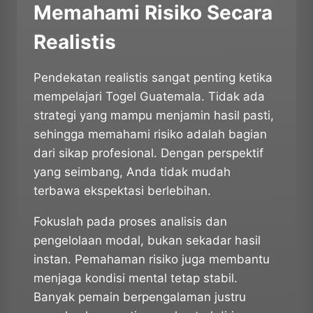
Memahami Risiko Secara
Realistis
Pendekatan realistis sangat penting ketika
mempelajari Togel Guatemala. Tidak ada
strategi yang mampu menjamin hasil pasti,
sehingga memahami risiko adalah bagian
dari sikap profesional. Dengan perspektif
yang seimbang, Anda tidak mudah
terbawa ekspektasi berlebihan.
Fokuslah pada proses analisis dan
pengelolaan modal, bukan sekadar hasil
instan. Pemahaman risiko juga membantu
menjaga kondisi mental tetap stabil.
Banyak pemain berpengalaman justru