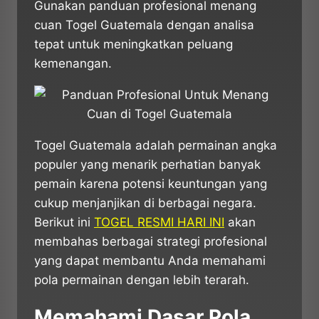
Gunakan panduan profesional menang
cuan Togel Guatemala dengan analisa
tepat untuk meningkatkan peluang
kemenangan.
Togel Guatemala adalah permainan angka
populer yang menarik perhatian banyak
pemain karena potensi keuntungan yang
cukup menjanjikan di berbagai negara.
Berikut ini
TOGEL RESMI HARI INI
akan
membahas berbagai strategi profesional
yang dapat membantu Anda memahami
pola permainan dengan lebih terarah.
Memahami Dasar Pola