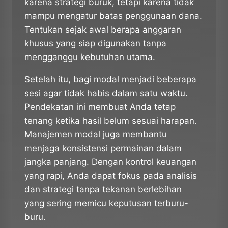
karena strategi buruk, tetapi karena tidak
mampu mengatur batas penggunaan dana.
Tentukan sejak awal berapa anggaran
khusus yang siap digunakan tanpa
mengganggu kebutuhan utama.
Setelah itu, bagi modal menjadi beberapa
sesi agar tidak habis dalam satu waktu.
Pendekatan ini membuat Anda tetap
tenang ketika hasil belum sesuai harapan.
Manajemen modal juga membantu
menjaga konsistensi permainan dalam
jangka panjang. Dengan kontrol keuangan
yang rapi, Anda dapat fokus pada analisis
dan strategi tanpa tekanan berlebihan
yang sering memicu keputusan terburu-
buru.