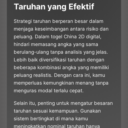
Taruhan yang Efektif
Strategi taruhan berperan besar dalam
menjaga keseimbangan antara risiko dan
peluang. Dalam togel China 2D digital,
hindari memasang angka yang sama
berulang-ulang tanpa analisis yang jelas.
Lebih baik diversifikasi taruhan dengan
beberapa kombinasi angka yang memiliki
peluang realistis. Dengan cara ini, kamu
memperluas kemungkinan menang tanpa
menguras modal terlalu cepat.
Selain itu, penting untuk mengatur besaran
taruhan sesuai kemampuan. Gunakan
sistem bertingkat di mana kamu
meningkatkan nominal taruhan hanya