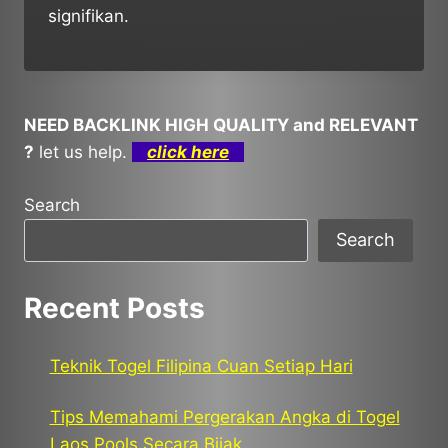
signifikan.
NEED BACKLINK HIGH QUALITY and RELEVANT
?
let us help.
click here
Search
Search
Recent Posts
Teknik Togel Filipina Cuan Setiap Hari
Tips Memahami Pergerakan Angka di Togel
Laos Pools Secara Bijak