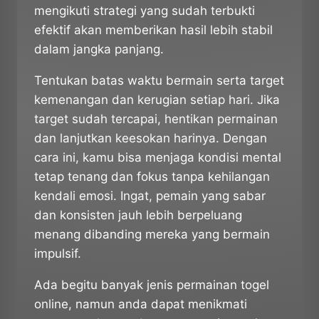
mengikuti strategi yang sudah terbukti
efektif akan memberikan hasil lebih stabil
dalam jangka panjang.
Tentukan batas waktu bermain serta target
kemenangan dan kerugian setiap hari. Jika
target sudah tercapai, hentikan permainan
dan lanjutkan keesokan harinya. Dengan
cara ini, kamu bisa menjaga kondisi mental
tetap tenang dan fokus tanpa kehilangan
kendali emosi. Ingat, pemain yang sabar
dan konsisten jauh lebih berpeluang
menang dibanding mereka yang bermain
impulsif.
Ada begitu banyak jenis permainan togel
online, namun anda dapat menikmati