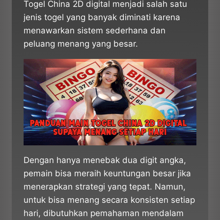
Togel China 2D digital menjadi salah satu
jenis togel yang banyak diminati karena
menawarkan sistem sederhana dan
peluang menang yang besar.
Dengan hanya menebak dua digit angka,
pemain bisa meraih keuntungan besar jika
menerapkan strategi yang tepat. Namun,
untuk bisa menang secara konsisten setiap
hari, dibutuhkan pemahaman mendalam