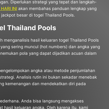
an. Diperlukan strategi yang tepat dan langkah-
HARI INI
akan membahas panduan lengkap yang
ackpot besar di togel Thailand Pools.
el Thailand Pools
 menganalisis hasil keluaran togel Thailand Pools
yang sering muncul (hot numbers) dan angka yang
enemukan pola yang dapat dijadikan acuan dalam
pengelompokan angka atau metode penjumlahan
rategi. Analisis rutin ini bukan sekadar menebak
uang kemenangan dan mendekatkan diri pada
sederhana. Anda bisa langsung mengakses
at hasil keluaran angka. Oleh karena itu, kami