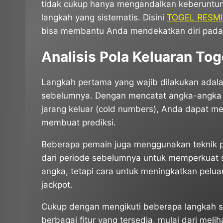
tidak cukup hanya mengandalkan keberuntung
langkah yang sistematis. Disini
TOGEL RESMI 
bisa membantu Anda mendekatkan diri pada j
Analisis Pola Keluaran Tog
Langkah pertama yang wajib dilakukan adalah
sebelumnya. Dengan mencatat angka-angka 
jarang keluar (cold numbers), Anda dapat m
membuat prediksi.
Beberapa pemain juga menggunakan teknik 
dari periode sebelumnya untuk memperkuat st
angka, tetapi cara untuk meningkatkan pel
jackpot.
Cukup dengan mengikuti beberapa langkah 
berbagai fitur yang tersedia, mulai dari melih