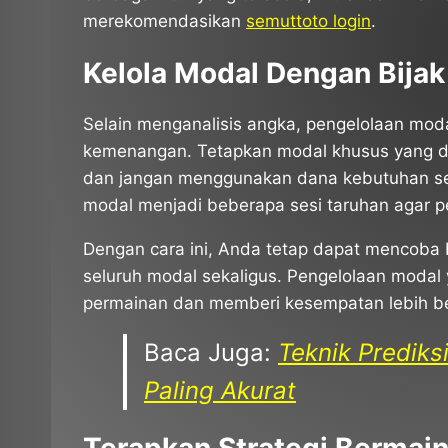
merekomendasikan
semuttoto login
.
Kelola Modal Dengan Bijak
Selain menganalisis angka, pengelolaan moda
kemenangan. Tetapkan modal khusus yang dia
dan jangan menggunakan dana kebutuhan seha
modal menjadi beberapa sesi taruhan agar p
Dengan cara ini, Anda tetap dapat mencoba 
seluruh modal sekaligus. Pengelolaan modal
permainan dan memberi kesempatan lebih be
Baca Juga:
Teknik Predik
Paling Akurat
Terapkan Strategi Bermain