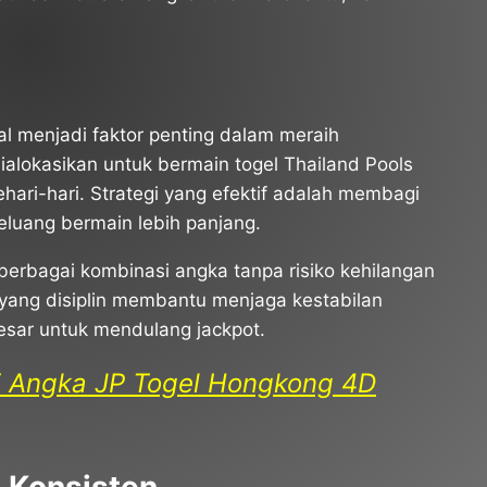
l menjadi faktor penting dalam meraih
lokasikan untuk bermain togel Thailand Pools
ri-hari. Strategi yang efektif adalah membagi
eluang bermain lebih panjang.
berbagai kombinasi angka tanpa risiko kehilangan
 yang disiplin membantu menjaga kestabilan
sar untuk mendulang jackpot.
si Angka JP Togel Hongkong 4D
 Konsisten