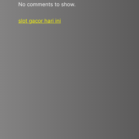
No comments to show.
slot gacor hari ini