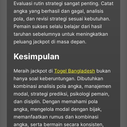
Evaluasi rutin strategi sangat penting. Catat
angka yang berhasil dan gagal, analisis
pola, dan revisi strategi sesuai kebutuhan.
Pemain sukses selalu belajar dari hasil
taruhan sebelumnya untuk meningkatkan
peluang jackpot di masa depan.
Kesimpulan
Meraih jackpot di
Togel Bangladesh
bukan
hanya soal keberuntungan. Dibutuhkan
kombinasi analisis pola angka, manajemen
modal, strategi prediksi, psikologi pemain,
dan disiplin. Dengan memahami pola
angka, mengelola modal dengan bijak,
memanfaatkan rumus dan kombinasi
angka, serta bermain secara konsisten,