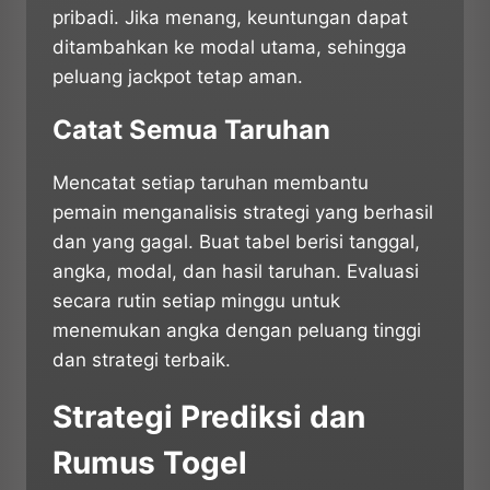
pribadi. Jika menang, keuntungan dapat
ditambahkan ke modal utama, sehingga
peluang jackpot tetap aman.
Catat Semua Taruhan
Mencatat setiap taruhan membantu
pemain menganalisis strategi yang berhasil
dan yang gagal. Buat tabel berisi tanggal,
angka, modal, dan hasil taruhan. Evaluasi
secara rutin setiap minggu untuk
menemukan angka dengan peluang tinggi
dan strategi terbaik.
Strategi Prediksi dan
Rumus Togel