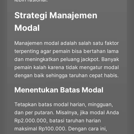
Strategi Manajemen
Modal
Manajemen modal adalah salah satu faktor
terpenting agar pemain bisa bertahan lama
dan meningkatkan peluang jackpot. Banyak
pemain kalah karena tidak mengatur modal
dengan baik sehingga taruhan cepat habis.
Menentukan Batas Modal
Tetapkan batas modal harian, mingguan,
dan per putaran. Misalnya, jika modal Anda
Rp2.000.000, batasi taruhan harian
maksimal Rp100.000. Dengan cara ini,