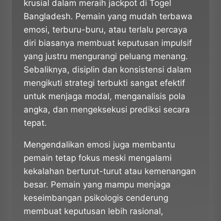
krusial dalam meraih jackpot di Togel
Bangladesh. Pemain yang mudah terbawa
emosi, terburu-buru, atau terlalu percaya
diri biasanya membuat keputusan impulsif
yang justru mengurangi peluang menang.
Sebaliknya, disiplin dan konsistensi dalam
mengikuti strategi terbukti sangat efektif
untuk menjaga modal, menganalisis pola
angka, dan mengeksekusi prediksi secara
tepat.
Mengendalikan emosi juga membantu
pemain tetap fokus meski mengalami
kekalahan berturut-turut atau kemenangan
besar. Pemain yang mampu menjaga
keseimbangan psikologis cenderung
membuat keputusan lebih rasional,