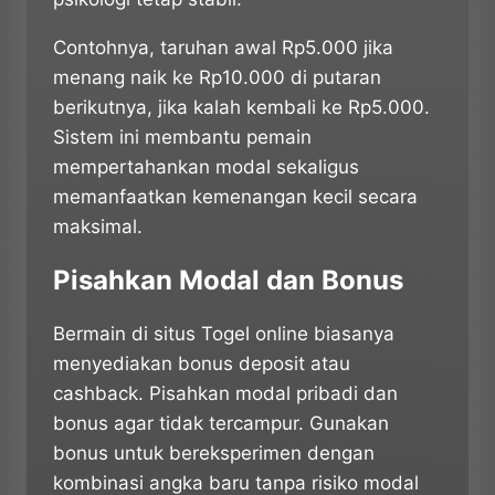
Contohnya, taruhan awal Rp5.000 jika
menang naik ke Rp10.000 di putaran
berikutnya, jika kalah kembali ke Rp5.000.
Sistem ini membantu pemain
mempertahankan modal sekaligus
memanfaatkan kemenangan kecil secara
maksimal.
Pisahkan Modal dan Bonus
Bermain di situs Togel online biasanya
menyediakan bonus deposit atau
cashback. Pisahkan modal pribadi dan
bonus agar tidak tercampur. Gunakan
bonus untuk bereksperimen dengan
kombinasi angka baru tanpa risiko modal