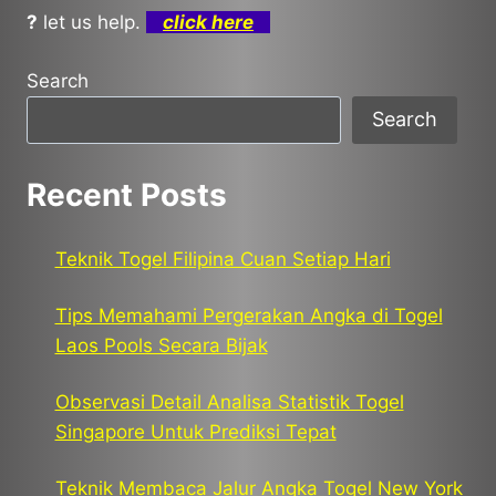
?
let us help.
click here
Search
Search
Recent Posts
Teknik Togel Filipina Cuan Setiap Hari
Tips Memahami Pergerakan Angka di Togel
Laos Pools Secara Bijak
Observasi Detail Analisa Statistik Togel
Singapore Untuk Prediksi Tepat
Teknik Membaca Jalur Angka Togel New York