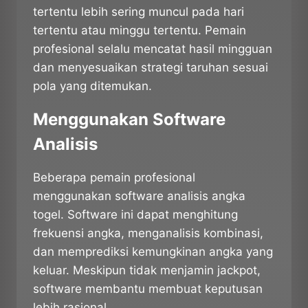
tertentu lebih sering muncul pada hari
tertentu atau minggu tertentu. Pemain
profesional selalu mencatat hasil mingguan
dan menyesuaikan strategi taruhan sesuai
pola yang ditemukan.
Menggunakan Software
Analisis
Beberapa pemain profesional
menggunakan software analisis angka
togel. Software ini dapat menghitung
frekuensi angka, menganalisis kombinasi,
dan memprediksi kemungkinan angka yang
keluar. Meskipun tidak menjamin jackpot,
software membantu membuat keputusan
lebih rasional.