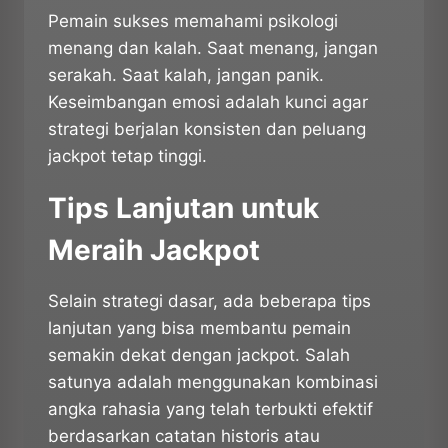
Pemain sukses memahami psikologi
menang dan kalah. Saat menang, jangan
serakah. Saat kalah, jangan panik.
Keseimbangan emosi adalah kunci agar
strategi berjalan konsisten dan peluang
jackpot tetap tinggi.
Tips Lanjutan untuk
Meraih Jackpot
Selain strategi dasar, ada beberapa tips
lanjutan yang bisa membantu pemain
semakin dekat dengan jackpot. Salah
satunya adalah menggunakan kombinasi
angka rahasia yang telah terbukti efektif
berdasarkan catatan historis atau