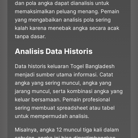
dan pola angka dapat dianalisis untuk
memaksimalkan peluang menang. Pemain
yang mengabaikan analisis pola sering
kalah karena menebak angka secara acak
tanpa dasar.
Analisis Data Historis
Data historis keluaran Togel Bangladesh
menjadi sumber utama informasi. Catat
angka yang sering muncul, angka yang
jarang muncul, serta kombinasi angka yang
keluar bersamaan. Pemain profesional
sering membuat spreadsheet atau tabel
untuk mempermudah analisis.
Misalnya, angka 12 muncul tiga kali dalam