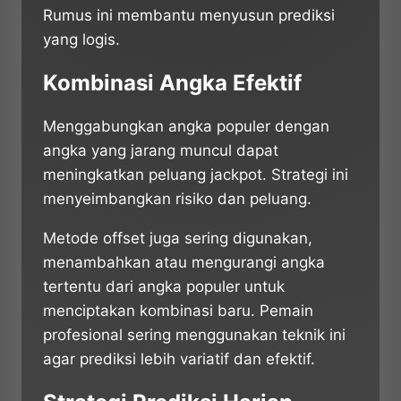
Rumus ini membantu menyusun prediksi
yang logis.
Kombinasi Angka Efektif
Menggabungkan angka populer dengan
angka yang jarang muncul dapat
meningkatkan peluang jackpot. Strategi ini
menyeimbangkan risiko dan peluang.
Metode offset juga sering digunakan,
menambahkan atau mengurangi angka
tertentu dari angka populer untuk
menciptakan kombinasi baru. Pemain
profesional sering menggunakan teknik ini
agar prediksi lebih variatif dan efektif.