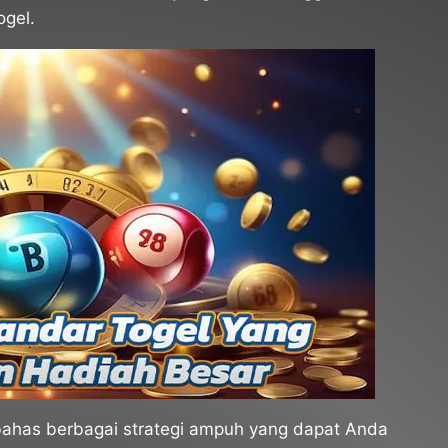
ogel.
has berbagai strategi ampuh yang dapat Anda