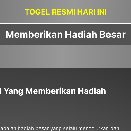
TOGEL RESMI HARI INI
Memberikan Hadiah Besar
 Yang Memberikan Hadiah
adalah hadiah besar yang selalu menggiurkan dan