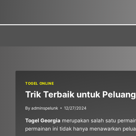
Skip
to
content
TOGEL ONLINE
Trik Terbaik untuk Peluan
By
adminspelunk
12/27/2024
Togel Georgia
merupakan salah satu permain
permainan ini tidak hanya menawarkan pelu