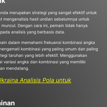
ik
nda merupakan strategi yang sangat efektif untuk
 menganalisis hasil undian sebelumnya untuk
n muncul. Dengan cara ini, pemain tidak hanya
pada analisis yang berbasis data.
pemain dalam memahami frekuensi kombinasi angka
n mengamati kombinasi yang paling umum dan paling
egi taruhan yang lebih efektif. Menggunakan
i variasi angka dan kombinasi yang memiliki
dian mendatang.
kraina Analisis Pola untuk
inan