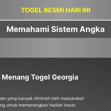
TOGEL RESMI HARI INI
Memahami Sistem Angka
g Menang Togel Georgia
an yang banyak diminati oleh masyarakat
ang untuk memenangkan hadiah besar.