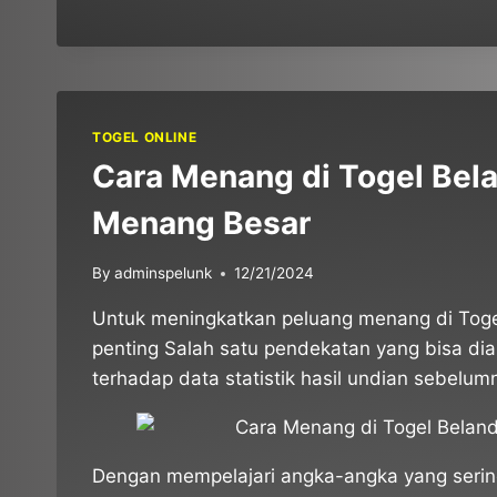
TOGEL ONLINE
Cara Menang di Togel Bela
Menang Besar
By
adminspelunk
12/21/2024
Untuk meningkatkan peluang menang di Togel
penting Salah satu pendekatan yang bisa di
terhadap data statistik hasil undian sebelum
Dengan mempelajari angka-angka yang serin