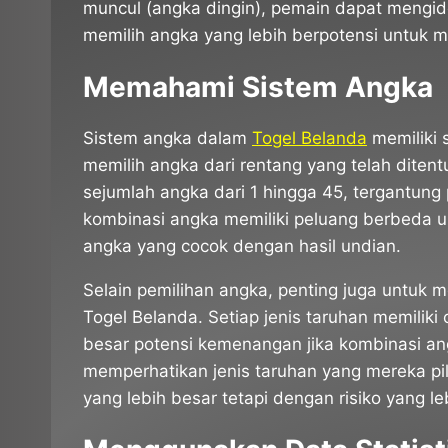
muncul (angka dingin), pemain dapat mengi
memilih angka yang lebih berpotensi untuk m
Memahami Sistem Angka
Sistem angka dalam
Togel Belanda
memiliki 
memilih angka dari rentang yang telah dite
sejumlah angka dari 1 hingga 45, tergantung 
kombinasi angka memiliki peluang berbeda 
angka yang cocok dengan hasil undian.
Selain pemilihan angka, penting juga untu
Togel Belanda. Setiap jenis taruhan memili
besar potensi kemenangan jika kombinasi ang
memperhatikan jenis taruhan yang mereka pi
yang lebih besar tetapi dengan risiko yang leb