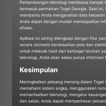
Perkembangan teknologi membawa banyak k
termasuk permainan Togel Georgia. Saat ini,
membantu Anda menganalisis data keluaran d
Anda dapat dengan mudah mendapatkan inform
efisien.
Aplikasi ini sering dilengkapi dengan fitur
secara otomatis berdasarkan pola dan stat
untuk melacak hasil dari berbagai taruhan 
teknologi, Anda akan selalu punya informasi
Kesimpulan
Meningkatkan peluang menang dalam Togel Ge
memahami sistem angka, menggunakan rumus 
memanfaatkan teknologi, mengatur keuangan 
dan sabar, Anda dapat memperbesar peluang