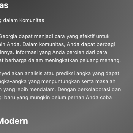
as
orgia dapat menjadi cara yang efektif untuk
in Anda. Dalam komunitas, Anda dapat berbagi
innya. Informasi yang Anda peroleh dari para
at berharga dalam meningkatkan peluang menang.
yediakan analisis atau prediksi angka yang dapat
 angka-angka yang menguntungkan serta masalah
 yang lebih mendalam. Dengan berkolaborasi dan
egi baru yang mungkin belum pernah Anda coba
Modern