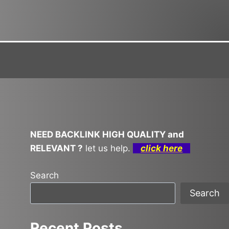
NEED BACKLINK HIGH QUALITY and
RELEVANT ?
let us help.
click here
Search
Search
Recent Posts