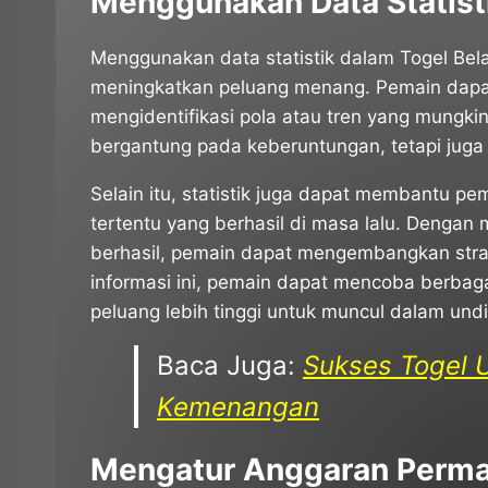
Menggunakan Data Statist
Menggunakan data statistik dalam Togel Bela
meningkatkan peluang menang. Pemain dapat
mengidentifikasi pola atau tren yang mungki
bergantung pada keberuntungan, tetapi juga 
Selain itu, statistik juga dapat membantu 
tertentu yang berhasil di masa lalu. Denga
berhasil, pemain dapat mengembangkan strat
informasi ini, pemain dapat mencoba berbaga
peluang lebih tinggi untuk muncul dalam un
Baca Juga:
Sukses Togel U
Kemenangan
Mengatur Anggaran Perma